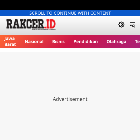
SCROLL TO CONTINUE WITH CONTENT
Jawa
Nasional
Bisnis
Pendidikan
Olahraga
Te
Barat