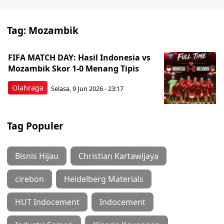
Tag:
Mozambik
FIFA MATCH DAY: Hasil Indonesia vs
Mozambik Skor 1-0 Menang Tipis
Olahraga
Selasa, 9 Jun 2026 - 23:17
Tag Populer
Bisnis Hijau
Christian Kartawijaya
cirebon
Heidelberg Materials
HUT Indocement
Indocement