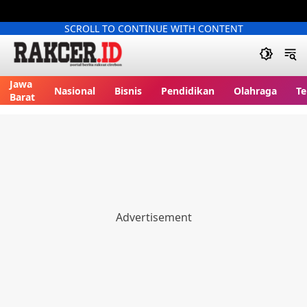
SCROLL TO CONTINUE WITH CONTENT
Jawa
Nasional
Bisnis
Pendidikan
Olahraga
Te
Barat