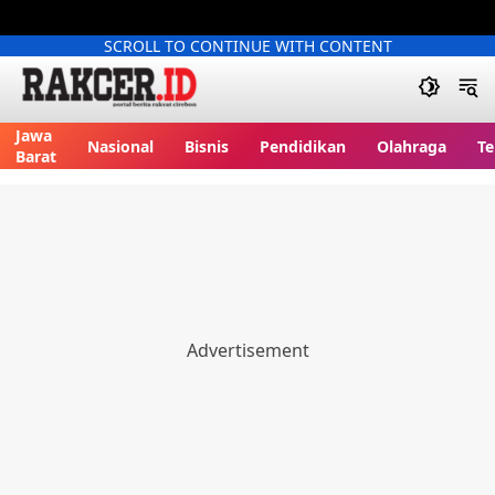
SCROLL TO CONTINUE WITH CONTENT
Jawa
Nasional
Bisnis
Pendidikan
Olahraga
Te
Barat