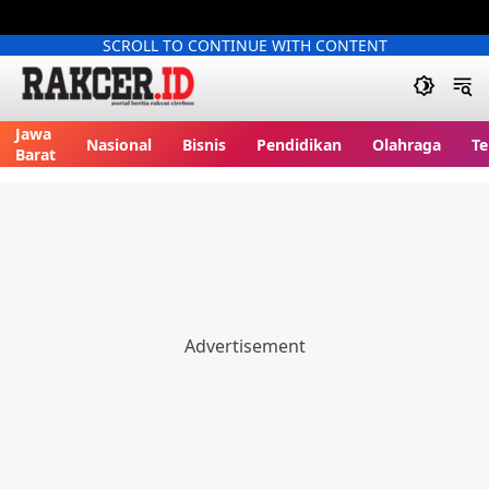
SCROLL TO CONTINUE WITH CONTENT
Jawa
Nasional
Bisnis
Pendidikan
Olahraga
Te
Barat