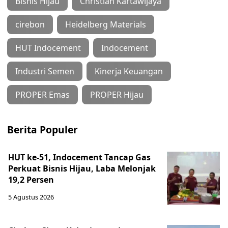
Bisnis Hijau
Christian Kartawijaya
cirebon
Heidelberg Materials
HUT Indocement
Indocement
Industri Semen
Kinerja Keuangan
PROPER Emas
PROPER Hijau
Berita Populer
HUT ke-51, Indocement Tancap Gas
Perkuat Bisnis Hijau, Laba Melonjak
19,2 Persen
5 Agustus 2026