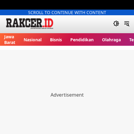
SCROLL TO CONTINUE WITH CONTENT
Jawa
Nasional
Bisnis
Pendidikan
Olahraga
Te
Barat