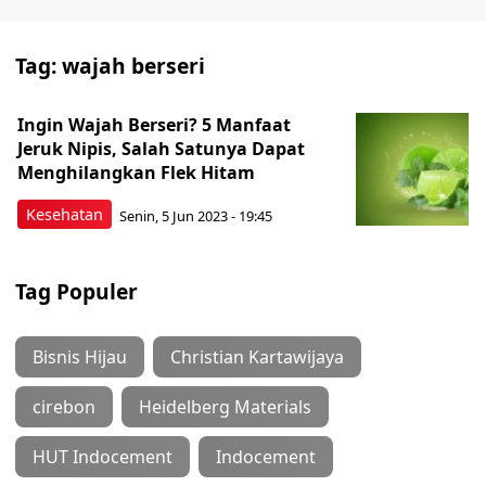
Tag:
wajah berseri
Ingin Wajah Berseri? 5 Manfaat
Jeruk Nipis, Salah Satunya Dapat
Menghilangkan Flek Hitam
Kesehatan
Senin, 5 Jun 2023 - 19:45
Tag Populer
Bisnis Hijau
Christian Kartawijaya
cirebon
Heidelberg Materials
HUT Indocement
Indocement