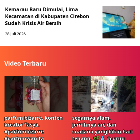
Kemarau Baru Dimulai, Lima
Kecamatan di Kabupaten Cirebon
Sudah Krisis Air Bersih
28 Juli 2026
Video Terbaru
parfum bizarre. konten
segarnya alam,
kreator Tasya.
jernihnya air, dan
#parfumbizarre
suasana yang bikin hati
#parfumwanita
tenang. 🌿💧 #curug