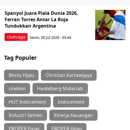
Spanyol Juara Piala Dunia 2026,
Ferran Torres Antar La Roja
Tundukkan Argentina
Olahraga
Senin, 20 Jul 2026 - 05:44
Tag Populer
Bisnis Hijau
Christian Kartawijaya
cirebon
Heidelberg Materials
HUT Indocement
Indocement
Industri Semen
Kinerja Keuangan
PROPER Emas
PROPER Hijau