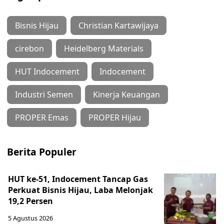
Bisnis Hijau
Christian Kartawijaya
cirebon
Heidelberg Materials
HUT Indocement
Indocement
Industri Semen
Kinerja Keuangan
PROPER Emas
PROPER Hijau
Berita Populer
HUT ke-51, Indocement Tancap Gas
Perkuat Bisnis Hijau, Laba Melonjak
19,2 Persen
5 Agustus 2026