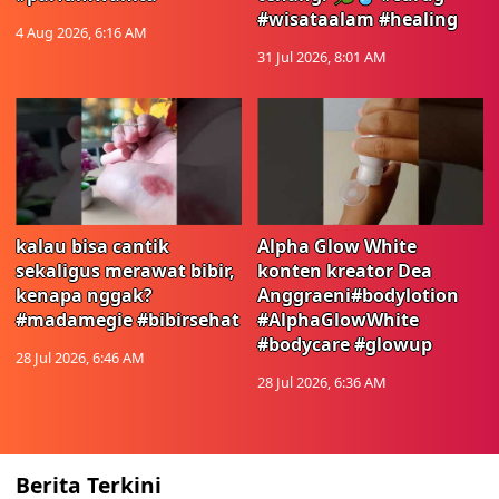
#wisataalam #healing
4 Aug 2026, 6:16 AM
31 Jul 2026, 8:01 AM
kalau bisa cantik
Alpha Glow White
sekaligus merawat bibir,
konten kreator Dea
kenapa nggak?
Anggraeni#bodylotion
#madamegie #bibirsehat
#AlphaGlowWhite
#bodycare #glowup
28 Jul 2026, 6:46 AM
28 Jul 2026, 6:36 AM
Berita Terkini