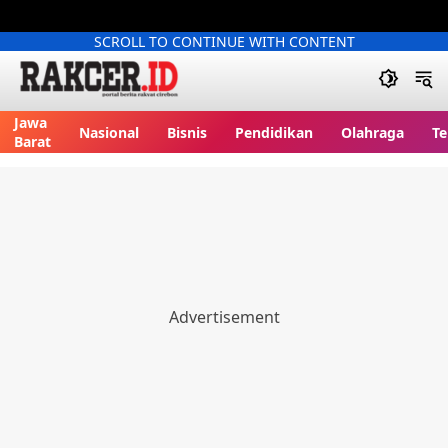
SCROLL TO CONTINUE WITH CONTENT
Jawa
Nasional
Bisnis
Pendidikan
Olahraga
Te
Barat