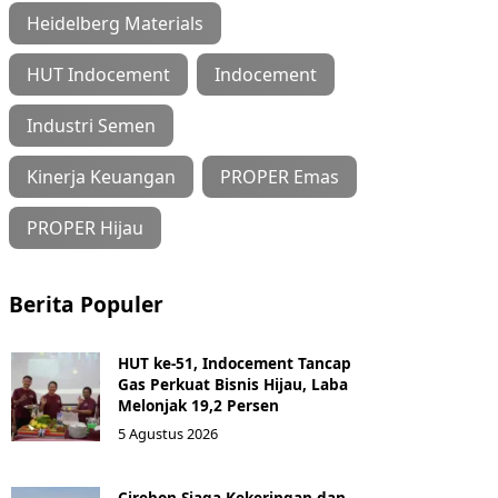
Heidelberg Materials
HUT Indocement
Indocement
Industri Semen
Kinerja Keuangan
PROPER Emas
PROPER Hijau
Berita Populer
HUT ke-51, Indocement Tancap
Gas Perkuat Bisnis Hijau, Laba
Melonjak 19,2 Persen
5 Agustus 2026
Cirebon Siaga Kekeringan dan