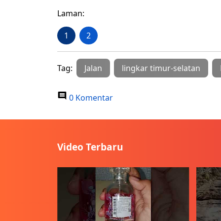
Laman:
1
2
Tag:
Jalan
lingkar timur-selatan
0 Komentar
Video Terbaru