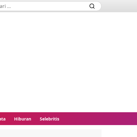
ata
Hiburan
Selebritis