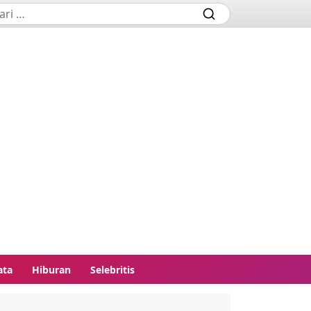
ata
Hiburan
Selebritis