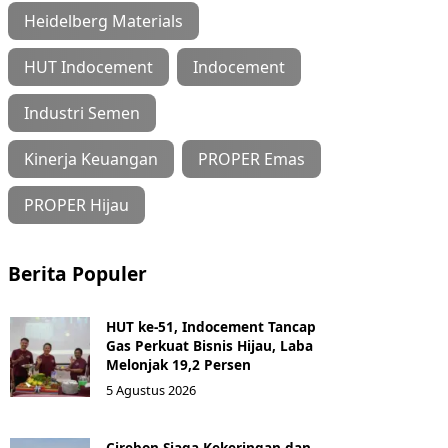
Heidelberg Materials
HUT Indocement
Indocement
Industri Semen
Kinerja Keuangan
PROPER Emas
PROPER Hijau
Berita Populer
HUT ke-51, Indocement Tancap
Gas Perkuat Bisnis Hijau, Laba
Melonjak 19,2 Persen
5 Agustus 2026
Cirebon Siaga Kekeringan dan