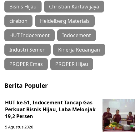
Bisnis Hijau
Christian Kartawijaya
cirebon
Heidelberg Materials
HUT Indocement
Indocement
Industri Semen
Kinerja Keuangan
PROPER Emas
PROPER Hijau
Berita Populer
HUT ke-51, Indocement Tancap Gas
Perkuat Bisnis Hijau, Laba Melonjak
19,2 Persen
5 Agustus 2026