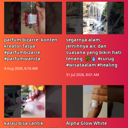
parfum bizarre. konten
segarnya alam,
kreator Tasya.
jernihnya air, dan
#parfumbizarre
suasana yang bikin hati
#parfumwanita
tenang. 🌿💧 #curug
#wisataalam #healing
4 Aug 2026, 6:16 AM
31 Jul 2026, 8:01 AM
kalau bisa cantik
Alpha Glow White