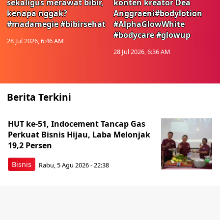
sekaligus merawat bibir,
konten kreator Dea
kenapa nggak?
Anggraeni#bodylotion
#madamegie #bibirsehat
#AlphaGlowWhite
#bodycare #glowup
28 Jul 2026, 6:46 AM
28 Jul 2026, 6:36 AM
Berita Terkini
HUT ke-51, Indocement Tancap Gas
Perkuat Bisnis Hijau, Laba Melonjak
19,2 Persen
Bisnis
Rabu, 5 Agu 2026 - 22:38