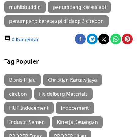
muhibbuddin
penumpang kereta api
penumpang kereta api di daop 3 cirebon
0 Komentar
Tag Populer
Bisnis Hijau
Christian Kartawijaya
cirebon
Heidelberg Materials
HUT Indocement
Indocement
Industri Semen
Kinerja Keuangan
PROPER Emas
PROPER Hijau