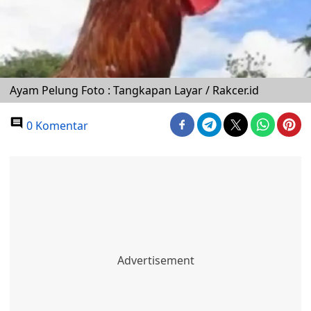
Ayam Pelung Foto : Tangkapan Layar / Rakcer.id
0 Komentar