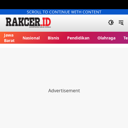
SCROLL TO CONTINUE WITH CONTENT
Jawa
Nasional
Bisnis
Pendidikan
Olahraga
Te
Barat