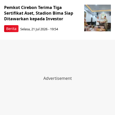
Pemkot Cirebon Terima Tiga
Sertifikat Aset, Stadion Bima Siap
Ditawarkan kepada Investor
Berita
Selasa, 21 Jul 2026 - 19:54