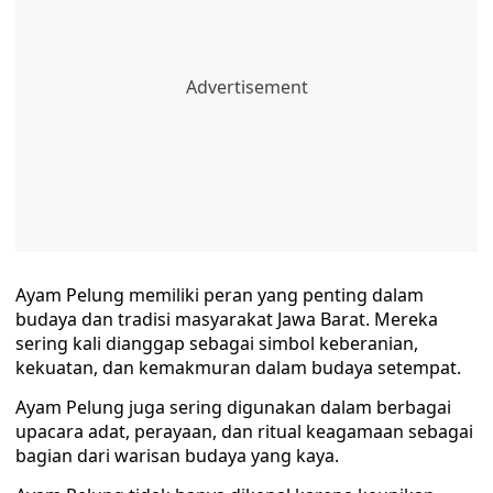
Ayam Pelung memiliki peran yang penting dalam
budaya dan tradisi masyarakat Jawa Barat. Mereka
sering kali dianggap sebagai simbol keberanian,
kekuatan, dan kemakmuran dalam budaya setempat.
Ayam Pelung juga sering digunakan dalam berbagai
upacara adat, perayaan, dan ritual keagamaan sebagai
bagian dari warisan budaya yang kaya.