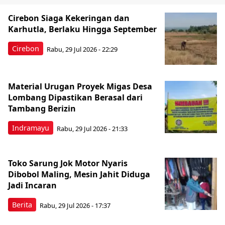
Cirebon Siaga Kekeringan dan
Karhutla, Berlaku Hingga September
Cirebon
Rabu, 29 Jul 2026 - 22:29
Material Urugan Proyek Migas Desa
Lombang Dipastikan Berasal dari
Tambang Berizin
Indramayu
Rabu, 29 Jul 2026 - 21:33
Toko Sarung Jok Motor Nyaris
Dibobol Maling, Mesin Jahit Diduga
Jadi Incaran
Berita
Rabu, 29 Jul 2026 - 17:37