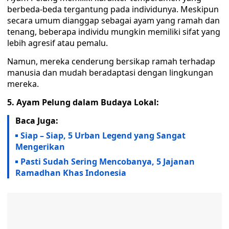
berbeda-beda tergantung pada individunya. Meskipun
secara umum dianggap sebagai ayam yang ramah dan
tenang, beberapa individu mungkin memiliki sifat yang
lebih agresif atau pemalu.
Namun, mereka cenderung bersikap ramah terhadap
manusia dan mudah beradaptasi dengan lingkungan
mereka.
5. Ayam Pelung dalam Budaya Lokal:
Baca Juga:
Siap – Siap, 5 Urban Legend yang Sangat
Mengerikan
Pasti Sudah Sering Mencobanya, 5 Jajanan
Ramadhan Khas Indonesia