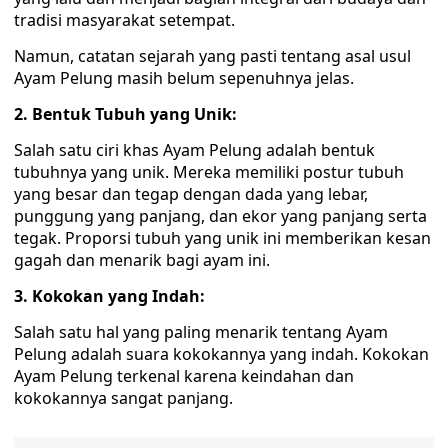
tradisi masyarakat setempat.
Namun, catatan sejarah yang pasti tentang asal usul
Ayam Pelung masih belum sepenuhnya jelas.
2. Bentuk Tubuh yang Unik:
Salah satu ciri khas Ayam Pelung adalah bentuk
tubuhnya yang unik. Mereka memiliki postur tubuh
yang besar dan tegap dengan dada yang lebar,
punggung yang panjang, dan ekor yang panjang serta
tegak. Proporsi tubuh yang unik ini memberikan kesan
gagah dan menarik bagi ayam ini.
3. Kokokan yang Indah:
Salah satu hal yang paling menarik tentang Ayam
Pelung adalah suara kokokannya yang indah. Kokokan
Ayam Pelung terkenal karena keindahan dan
kokokannya sangat panjang.