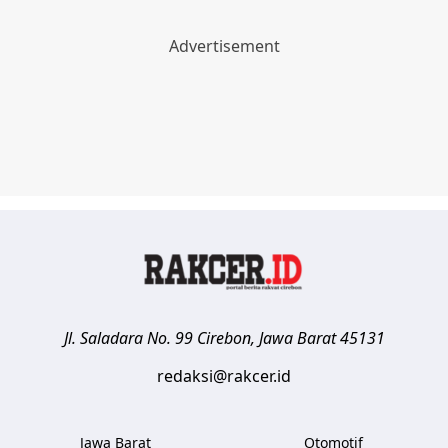
Jl. Saladara No. 99
Cirebon
,
Jawa Barat
45131
redaksi@rakcer.id
Jawa Barat
Otomotif