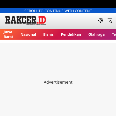
SCROLL TO CONTINUE WITH CONTENT
Jawa
Nasional
Bisnis
Pendidikan
Olahraga
Te
Barat