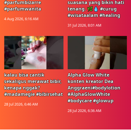
#parfumbizarre
suasana yang bikin hati
#parfumwanita
tenang. 🌿💧 #curug
#wisataalam #healing
4 Aug 2026, 6:16 AM
31 Jul 2026, 8:01 AM
kalau bisa cantik
Alpha Glow White
sekaligus merawat bibir,
konten kreator Dea
kenapa nggak?
Anggraeni#bodylotion
#madamegie #bibirsehat
#AlphaGlowWhite
#bodycare #glowup
28 Jul 2026, 6:46 AM
28 Jul 2026, 6:36 AM