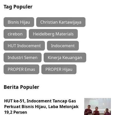
Tag Populer
Bisnis Hijau
Christian Kartawijaya
cirebon
Heidelberg Materials
HUT Indocement
Indocement
Industri Semen
Kinerja Keuangan
PROPER Emas
PROPER Hijau
Berita Populer
HUT ke-51, Indocement Tancap Gas
Perkuat Bisnis Hijau, Laba Melonjak
19,2 Persen