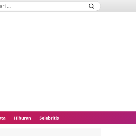
ata
Hiburan
Selebritis