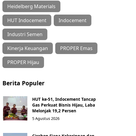
Heidelberg Materials
HUT Indocement
Indocement
Industri Semen
Kinerja Keuangan
PROPER Emas
PROPER Hijau
Berita Populer
HUT ke-51, Indocement Tancap
Gas Perkuat Bisnis Hijau, Laba
Melonjak 19,2 Persen
5 Agustus 2026
Cirebon Siaga Kekeringan dan