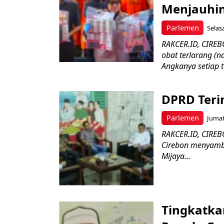
Menjauhi
Parlemen
Selasa
RAKCER.ID, CIREB
obat terlarang (
Angkanya setiap 
DPRD Teri
Parlemen
Jumat
RAKCER.ID, CIRE
Cirebon menyambu
Mijaya...
Tingkatka