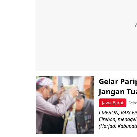
Gelar Par
Jangan Tu
Jawa Barat
Sela
CIREBON, RAKCER
Cirebon, menggel
(Harjad) Kabupate