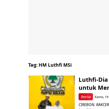
Tag:
HM Luthfi MSi
Luthfi-Dia
untuk Men
Berita
Kamis, 19
CIREBON. RAKCER