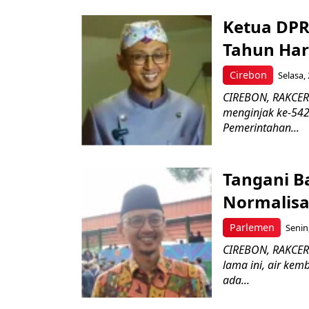
Ketua DPR
Tahun Haru
Cirebon
Selasa,
CIREBON, RAKCER.I
menginjak ke-542
Pemerintahan...
Tangani B
Normalisa
Parlemen
Senin
CIREBON, RAKCER.
lama ini, air ke
ada...