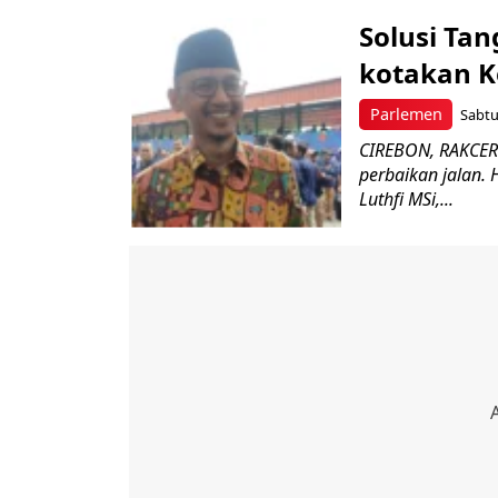
Solusi Tan
kotakan 
Parlemen
Sabtu
CIREBON, RAKCER 
perbaikan jalan.
Luthfi MSi,...