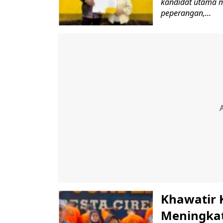
kandidat utama m
peperangan,...
Khawatir 
Meningkat