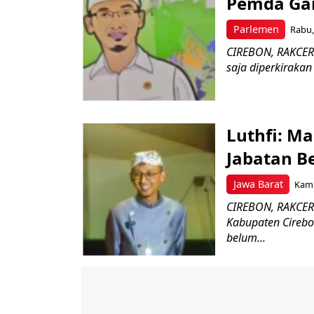
Pemda Gan
Parlemen
Rabu,
CIREBON, RAKCER.
saja diperkirakan
Luthfi: M
Jabatan Be
Jawa Barat
Kami
CIREBON, RAKCER.
Kabupaten Cirebo
belum...