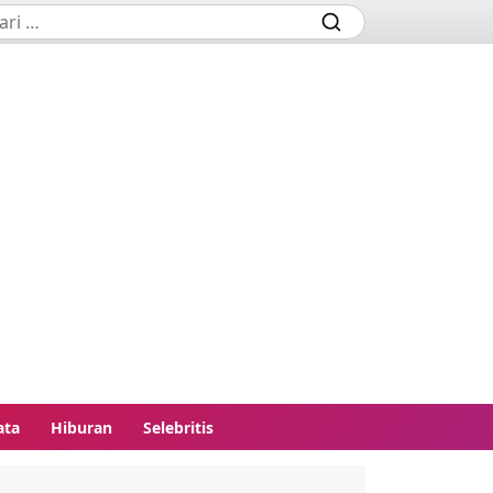
ata
Hiburan
Selebritis