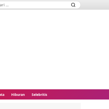
ata
Hiburan
Selebritis