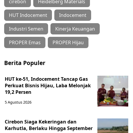
cirebon
Heidelberg Materials
HUT Indocement
Indocement
Industri Semen
Kinerja Keuangan
PROPER Emas
PROPER Hijau
Berita Populer
HUT ke-51, Indocement Tancap Gas
Perkuat Bisnis Hijau, Laba Melonjak
19,2 Persen
5 Agustus 2026
Cirebon Siaga Kekeringan dan
Karhutla, Berlaku Hingga September