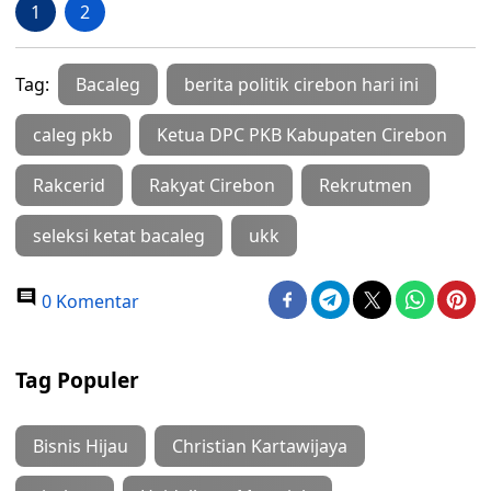
1
2
Tag:
Bacaleg
berita politik cirebon hari ini
caleg pkb
Ketua DPC PKB Kabupaten Cirebon
Rakcerid
Rakyat Cirebon
Rekrutmen
seleksi ketat bacaleg
ukk
0 Komentar
Tag Populer
Bisnis Hijau
Christian Kartawijaya