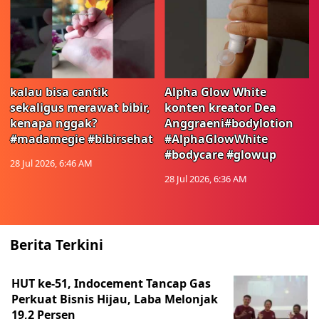
kalau bisa cantik
Alpha Glow White
sekaligus merawat bibir,
konten kreator Dea
kenapa nggak?
Anggraeni#bodylotion
#madamegie #bibirsehat
#AlphaGlowWhite
#bodycare #glowup
28 Jul 2026, 6:46 AM
28 Jul 2026, 6:36 AM
Berita Terkini
HUT ke-51, Indocement Tancap Gas
Perkuat Bisnis Hijau, Laba Melonjak
19,2 Persen