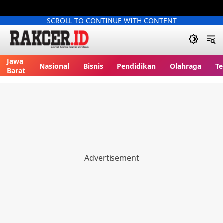
SCROLL TO CONTINUE WITH CONTENT
Jawa
Nasional
Bisnis
Pendidikan
Olahraga
Te
Barat