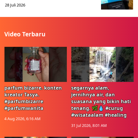
28 Juli 2026
Video Terbaru
parfum bizarre. konten
segarnya alam,
kreator Tasya.
jernihnya air, dan
#parfumbizarre
suasana yang bikin hati
#parfumwanita
tenang. 🌿💧 #curug
#wisataalam #healing
4 Aug 2026, 6:16 AM
31 Jul 2026, 8:01 AM