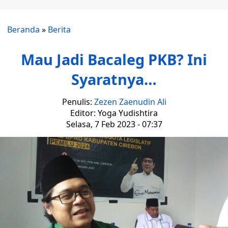
Beranda
»
Berita
Mau Jadi Bacaleg PKB? Ini
Syaratnya…
Penulis:
Zezen Zaenudin Ali
Editor: Yoga Yudishtira
Selasa, 7 Feb 2023 - 07:37