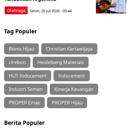
Olahraga
Senin, 20 Jul 2026 - 05:44
Tag Populer
Bisnis Hijau
Christian Kartawijaya
cirebon
Heidelberg Materials
HUT Indocement
Indocement
Industri Semen
Kinerja Keuangan
PROPER Emas
PROPER Hijau
Berita Populer