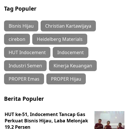
Tag Populer
Bisnis Hijau
Christian Kartawijaya
cirebon
Heidelberg Materials
HUT Indocement
Indocement
Industri Semen
Kinerja Keuangan
PROPER Emas
PROPER Hijau
Berita Populer
HUT ke-51, Indocement Tancap Gas
Perkuat Bisnis Hijau, Laba Melonjak
19,2 Persen