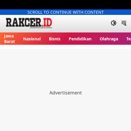
SCROLL TO CONTINUE WITH CONTENT
Jawa
Nasional
Bisnis
Pendidikan
Olahraga
Te
Barat