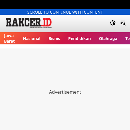
SCROLL TO CONTINUE WITH CONTENT
Jawa
Nasional
Bisnis
Pendidikan
Olahraga
Te
Barat