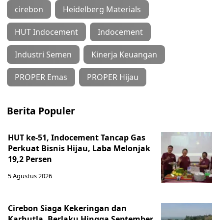
cirebon
Heidelberg Materials
HUT Indocement
Indocement
Industri Semen
Kinerja Keuangan
PROPER Emas
PROPER Hijau
Berita Populer
HUT ke-51, Indocement Tancap Gas
Perkuat Bisnis Hijau, Laba Melonjak
19,2 Persen
5 Agustus 2026
Cirebon Siaga Kekeringan dan
Karhutla, Berlaku Hingga September