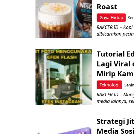
Roast
Gaya Hidup
Sen
RAKCER.ID – Kopi
dibicarakan pecint
Tutorial E
Lagi Viral
Mirip Kam
Teknologi
Senin
RAKCER.ID – Mungk
media lainnya, se
Strategi J
Media Sosi