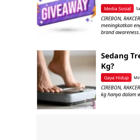
Media Sosial
Sa
CIREBON, RAKCER.I
meningkatkan en
brand awareness..
Sedang Tre
Kg?
Gaya Hidup
Min
CIREBON, RAKCER.
kg hanya dalam wa