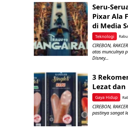
Seru-Seru
Pixar Ala 
di Media S
Teknologi
Rabu,
CIREBON, RAKCER.
atas munculnya po
Disney...
3 Rekomen
Lezat dan
Gaya Hidup
Rab
CIREBON, RAKCER.
pastinya sangat le