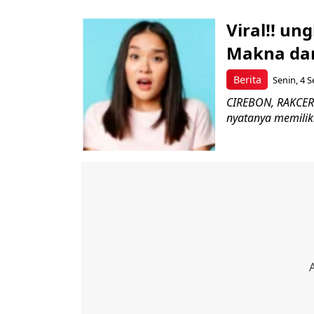
Viral!! un
Makna da
Berita
Senin, 4 S
CIREBON, RAKCER. 
nyatanya memilik