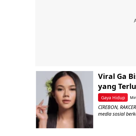
Viral Ga B
yang Terlu
Gaya Hidup
Min
CIREBON, RAKCER.I
media sosial berk