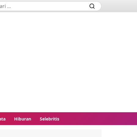
ata
Hiburan
Selebritis