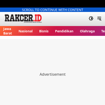
SCROLL TO CONTINUE WITH CONTENT
Jawa
Nasional
Bisnis
Pendidikan
Olahraga
Te
Barat