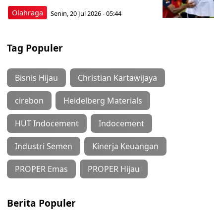
Olahraga
Senin, 20 Jul 2026 - 05:44
Tag Populer
Bisnis Hijau
Christian Kartawijaya
cirebon
Heidelberg Materials
HUT Indocement
Indocement
Industri Semen
Kinerja Keuangan
PROPER Emas
PROPER Hijau
Berita Populer