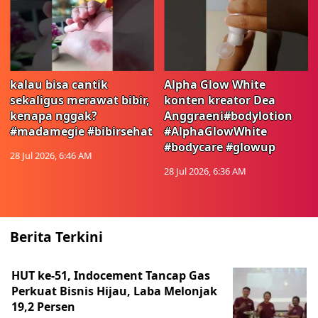
kalau bisa cantik
Alpha Glow White
sekaligus merawat bibir,
konten kreator Dea
kenapa nggak?
Anggraeni#bodylotion
#madamegie #bibirsehat
#AlphaGlowWhite
#bodycare #glowup
28 Jul 2026, 6:46 AM
28 Jul 2026, 6:36 AM
Berita Terkini
HUT ke-51, Indocement Tancap Gas
Perkuat Bisnis Hijau, Laba Melonjak
19,2 Persen