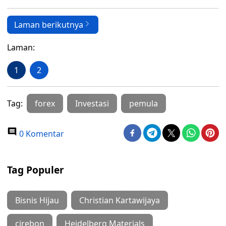
Laman berikutnya
Laman:
1
2
Tag:
forex
Investasi
pemula
0 Komentar
Tag Populer
Bisnis Hijau
Christian Kartawijaya
cirebon
Heidelberg Materials