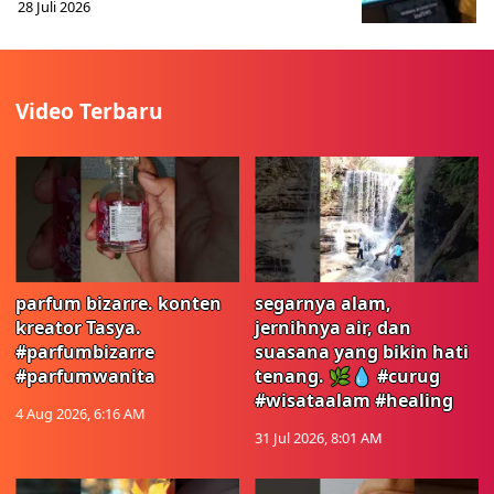
28 Juli 2026
Video Terbaru
parfum bizarre. konten
segarnya alam,
kreator Tasya.
jernihnya air, dan
#parfumbizarre
suasana yang bikin hati
#parfumwanita
tenang. 🌿💧 #curug
#wisataalam #healing
4 Aug 2026, 6:16 AM
31 Jul 2026, 8:01 AM