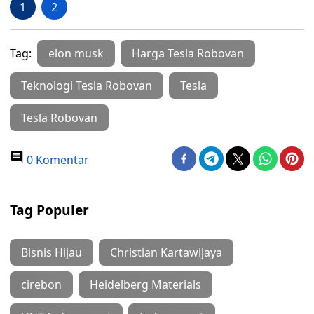
1
2
Tag:
elon musk
Harga Tesla Robovan
Teknologi Tesla Robovan
Tesla
Tesla Robovan
0 Komentar
Tag Populer
Bisnis Hijau
Christian Kartawijaya
cirebon
Heidelberg Materials