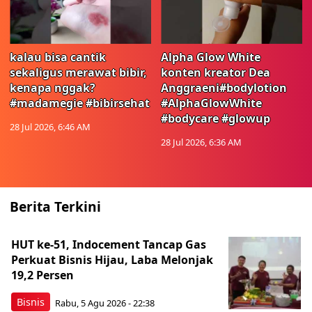
kalau bisa cantik
Alpha Glow White
sekaligus merawat bibir,
konten kreator Dea
kenapa nggak?
Anggraeni#bodylotion
#madamegie #bibirsehat
#AlphaGlowWhite
#bodycare #glowup
28 Jul 2026, 6:46 AM
28 Jul 2026, 6:36 AM
Berita Terkini
HUT ke-51, Indocement Tancap Gas
Perkuat Bisnis Hijau, Laba Melonjak
19,2 Persen
Bisnis
Rabu, 5 Agu 2026 - 22:38