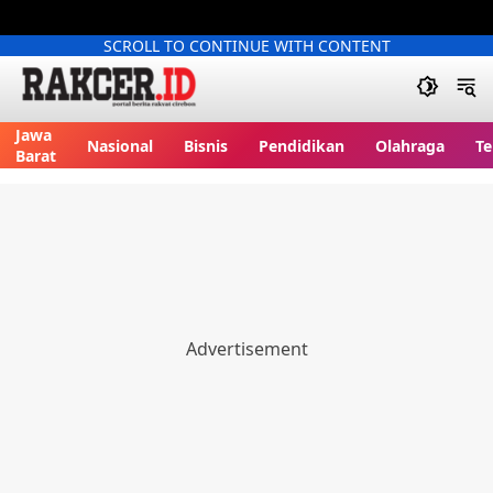
SCROLL TO CONTINUE WITH CONTENT
Jawa
Nasional
Bisnis
Pendidikan
Olahraga
Te
Barat