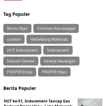
Tag Populer
Bisnis Hijau
Christian Kartawijaya
cirebon
Heidelberg Materials
HUT Indocement
Indocement
Industri Semen
Kinerja Keuangan
PROPER Emas
PROPER Hijau
Berita Populer
HUT ke-51, Indocement Tancap Gas