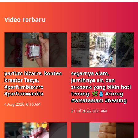
Video Terbaru
parfum bizarre. konten
segarnya alam,
kreator Tasya.
jernihnya air, dan
#parfumbizarre
suasana yang bikin hati
#parfumwanita
tenang. 🌿💧 #curug
#wisataalam #healing
4 Aug 2026, 6:16 AM
31 Jul 2026, 8:01 AM