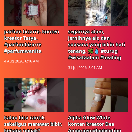
parfum bizarre. konten
segarnya alam,
kreator Tasya.
jernihnya air, dan
#parfumbizarre
suasana yang bikin hati
#parfumwanita
tenang. 🌿💧 #curug
#wisataalam #healing
4 Aug 2026, 6:16 AM
31 Jul 2026, 8:01 AM
kalau bisa cantik
Alpha Glow White
sekaligus merawat bibir,
konten kreator Dea
kenapa nggak?
Anggraeni#bodylotion