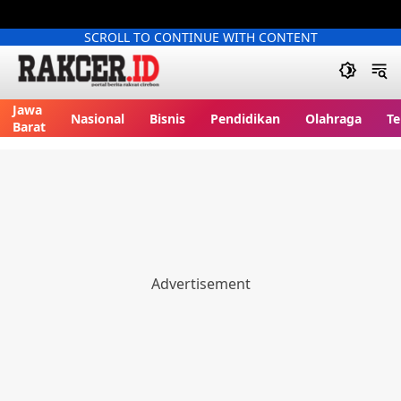
SCROLL TO CONTINUE WITH CONTENT
Jawa
Nasional
Bisnis
Pendidikan
Olahraga
Te
Barat