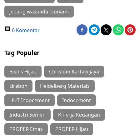
jepang waspada tsunami
0 Komentar
Tag Populer
Bisnis Hijau
Christian Kartawijaya
cirebon
Heidelberg Materials
HUT Indocement
Indocement
Industri Semen
Kinerja Keuangan
PROPER Emas
PROPER Hijau