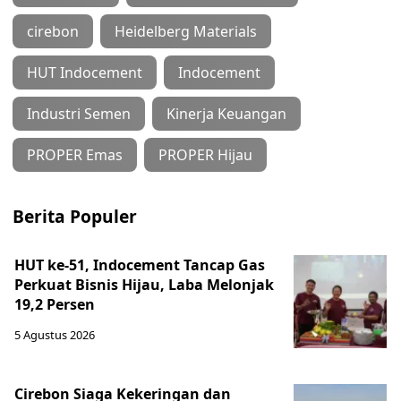
cirebon
Heidelberg Materials
HUT Indocement
Indocement
Industri Semen
Kinerja Keuangan
PROPER Emas
PROPER Hijau
Berita Populer
HUT ke-51, Indocement Tancap Gas
Perkuat Bisnis Hijau, Laba Melonjak
19,2 Persen
5 Agustus 2026
Cirebon Siaga Kekeringan dan