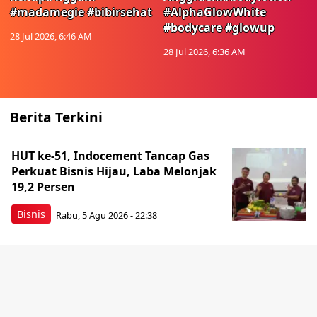
#madamegie #bibirsehat
#AlphaGlowWhite
#bodycare #glowup
28 Jul 2026, 6:46 AM
28 Jul 2026, 6:36 AM
Berita Terkini
HUT ke-51, Indocement Tancap Gas
Perkuat Bisnis Hijau, Laba Melonjak
19,2 Persen
Bisnis
Rabu, 5 Agu 2026 - 22:38