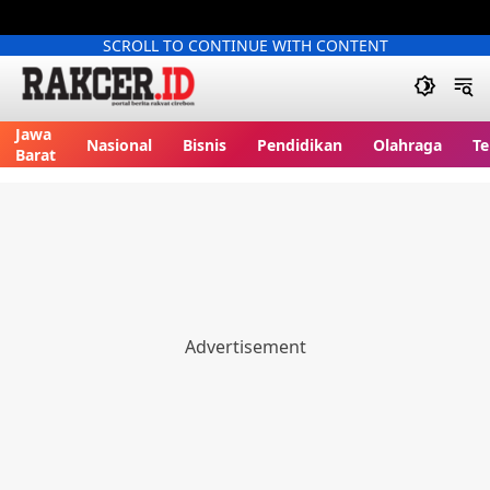
SCROLL TO CONTINUE WITH CONTENT
Jawa
Nasional
Bisnis
Pendidikan
Olahraga
Te
Barat