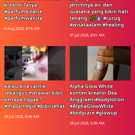
kreator Tasya.
jernihnya air, dan
#parfumbizarre
suasana yang bikin hati
#parfumwanita
tenang. 🌿💧 #curug
#wisataalam #healing
4 Aug 2026, 6:16 AM
31 Jul 2026, 8:01 AM
kalau bisa cantik
Alpha Glow White
sekaligus merawat bibir,
konten kreator Dea
kenapa nggak?
Anggraeni#bodylotion
#madamegie #bibirsehat
#AlphaGlowWhite
#bodycare #glowup
28 Jul 2026, 6:46 AM
28 Jul 2026, 6:36 AM