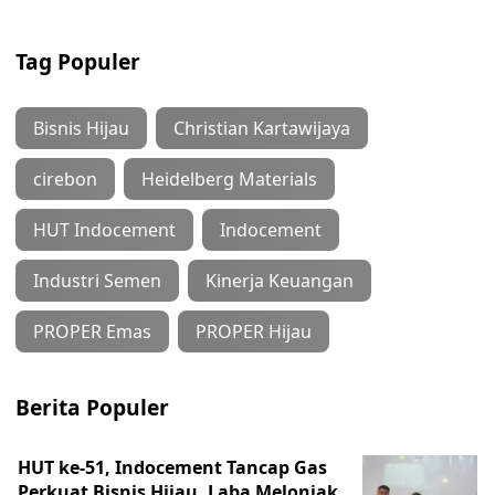
Tag Populer
Bisnis Hijau
Christian Kartawijaya
cirebon
Heidelberg Materials
HUT Indocement
Indocement
Industri Semen
Kinerja Keuangan
PROPER Emas
PROPER Hijau
Berita Populer
HUT ke-51, Indocement Tancap Gas
Perkuat Bisnis Hijau, Laba Melonjak