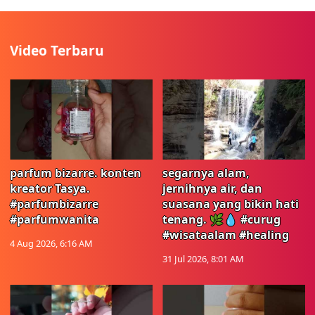
Video Terbaru
parfum bizarre. konten
segarnya alam,
kreator Tasya.
jernihnya air, dan
#parfumbizarre
suasana yang bikin hati
#parfumwanita
tenang. 🌿💧 #curug
#wisataalam #healing
4 Aug 2026, 6:16 AM
31 Jul 2026, 8:01 AM