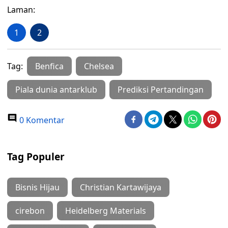
Laman:
1
2
Tag:
Benfica
Chelsea
Piala dunia antarklub
Prediksi Pertandingan
0 Komentar
Tag Populer
Bisnis Hijau
Christian Kartawijaya
cirebon
Heidelberg Materials