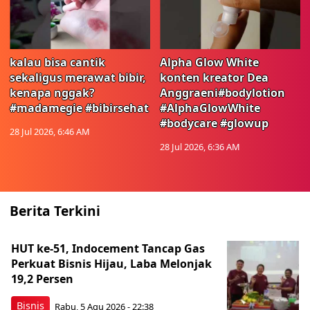
kalau bisa cantik
Alpha Glow White
sekaligus merawat bibir,
konten kreator Dea
kenapa nggak?
Anggraeni#bodylotion
#madamegie #bibirsehat
#AlphaGlowWhite
#bodycare #glowup
28 Jul 2026, 6:46 AM
28 Jul 2026, 6:36 AM
Berita Terkini
HUT ke-51, Indocement Tancap Gas
Perkuat Bisnis Hijau, Laba Melonjak
19,2 Persen
Bisnis
Rabu, 5 Agu 2026 - 22:38