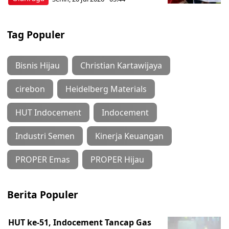
Tag Populer
Bisnis Hijau
Christian Kartawijaya
cirebon
Heidelberg Materials
HUT Indocement
Indocement
Industri Semen
Kinerja Keuangan
PROPER Emas
PROPER Hijau
Berita Populer
HUT ke-51, Indocement Tancap Gas