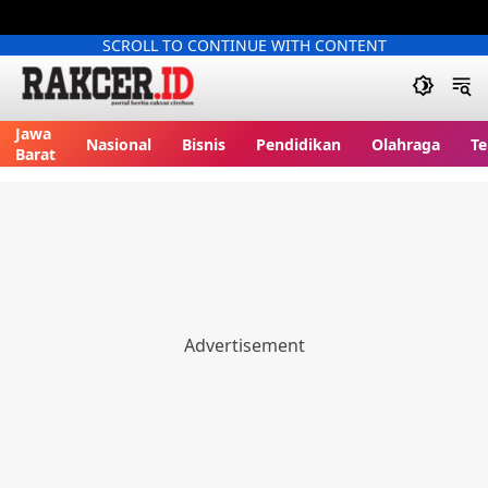
SCROLL TO CONTINUE WITH CONTENT
Jawa
Nasional
Bisnis
Pendidikan
Olahraga
Te
Barat