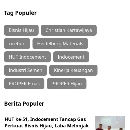
Tag Populer
Bisnis Hijau
Christian Kartawijaya
cirebon
Heidelberg Materials
HUT Indocement
Indocement
Industri Semen
Kinerja Keuangan
PROPER Emas
PROPER Hijau
Berita Populer
HUT ke-51, Indocement Tancap Gas
Perkuat Bisnis Hijau, Laba Melonjak