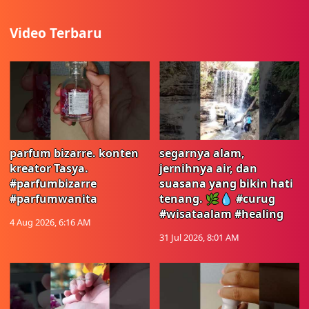
Video Terbaru
parfum bizarre. konten
segarnya alam,
kreator Tasya.
jernihnya air, dan
#parfumbizarre
suasana yang bikin hati
#parfumwanita
tenang. 🌿💧 #curug
#wisataalam #healing
4 Aug 2026, 6:16 AM
31 Jul 2026, 8:01 AM