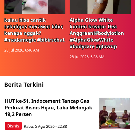
kalau bisa cantik
Alpha Glow White
sekaligus merawat bibir,
konten kreator Dea
kenapa nggak?
Anggraeni#bodylotion
#madamegie #bibirsehat
#AlphaGlowWhite
#bodycare #glowup
28 Jul 2026, 6:46 AM
28 Jul 2026, 6:36 AM
Berita Terkini
HUT ke-51, Indocement Tancap Gas
Perkuat Bisnis Hijau, Laba Melonjak
19,2 Persen
Bisnis
Rabu, 5 Agu 2026 - 22:38