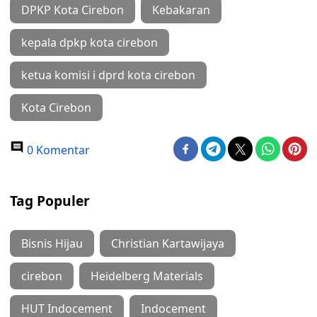
DPKP Kota Cirebon
Kebakaran
kepala dpkp kota cirebon
ketua komisi i dprd kota cirebon
Kota Cirebon
0 Komentar
Tag Populer
Bisnis Hijau
Christian Kartawijaya
cirebon
Heidelberg Materials
HUT Indocement
Indocement