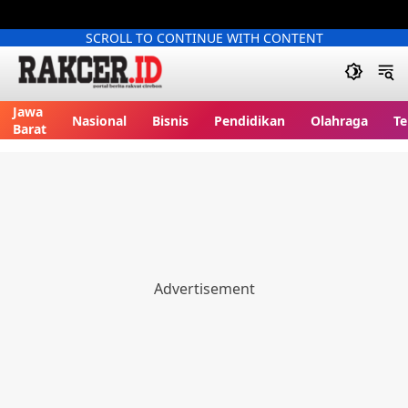
SCROLL TO CONTINUE WITH CONTENT
Jawa
Nasional
Bisnis
Pendidikan
Olahraga
Te
Barat