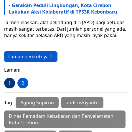
Gerakan Peduli Lingkungan, Kota Cirebon
Lakukan Aksi Kolaboratif di TPS3R Kebonbaru
Ia menjelaskan, alat pelindung diri (APD) bagi petugas
masih sangat terbatas. Dari jumlah personel yang ada,
hanya sekitar belasan APD yang masih layak pakai.
Laman berikutnya
Laman:
1
2
Tag:
Agung Supirno
andi riskiyanto
Dinas Pemadam Kebakaran dan Penyelamatan
Kota Cirebon