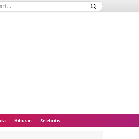
ata
Hiburan
Selebritis