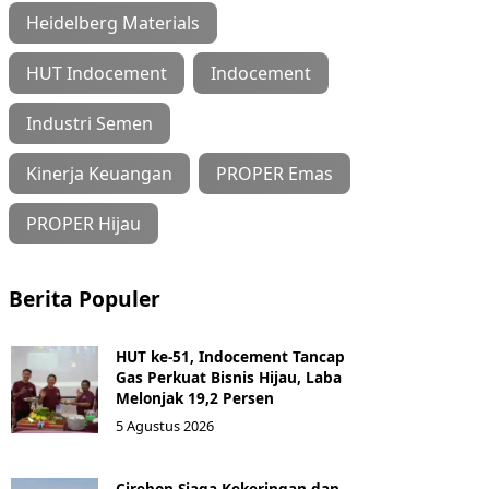
Heidelberg Materials
HUT Indocement
Indocement
Industri Semen
Kinerja Keuangan
PROPER Emas
PROPER Hijau
Berita Populer
HUT ke-51, Indocement Tancap
Gas Perkuat Bisnis Hijau, Laba
Melonjak 19,2 Persen
5 Agustus 2026
Cirebon Siaga Kekeringan dan