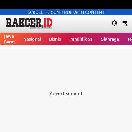
SCROLL TO CONTINUE WITH CONTENT
Jawa
Nasional
Bisnis
Pendidikan
Olahraga
Te
Barat