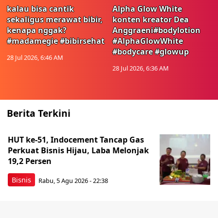
kalau bisa cantik
Alpha Glow White
sekaligus merawat bibir,
konten kreator Dea
kenapa nggak?
Anggraeni#bodylotion
#madamegie #bibirsehat
#AlphaGlowWhite
#bodycare #glowup
28 Jul 2026, 6:46 AM
28 Jul 2026, 6:36 AM
Berita Terkini
HUT ke-51, Indocement Tancap Gas
Perkuat Bisnis Hijau, Laba Melonjak
19,2 Persen
Bisnis
Rabu, 5 Agu 2026 - 22:38