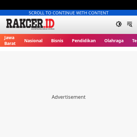
SCROLL TO CONTINUE WITH CONTENT
Jawa
Nasional
Bisnis
Pendidikan
Olahraga
Te
Barat