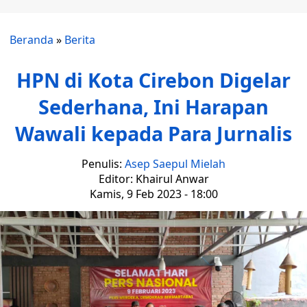
Beranda
»
Berita
HPN di Kota Cirebon Digelar
Sederhana, Ini Harapan
Wawali kepada Para Jurnalis
Penulis:
Asep Saepul Mielah
Editor: Khairul Anwar
Kamis, 9 Feb 2023 - 18:00