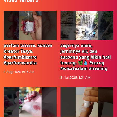
parfum bizarre. konten
segarnya alam,
kreator Tasya.
jernihnya air, dan
#parfumbizarre
suasana yang bikin hati
#parfumwanita
tenang. 🌿💧 #curug
#wisataalam #healing
4 Aug 2026, 6:16 AM
31 Jul 2026, 8:01 AM