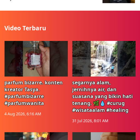
Video Terbaru
parfum bizarre. konten
segarnya alam,
kreator Tasya.
jernihnya air, dan
#parfumbizarre
suasana yang bikin hati
#parfumwanita
tenang. 🌿💧 #curug
#wisataalam #healing
4 Aug 2026, 6:16 AM
31 Jul 2026, 8:01 AM