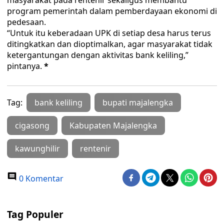
masyarakat pada rentenir sekaligus membantu
program pemerintah dalam pemberdayaan ekonomi di
pedesaan.
“Untuk itu keberadaan UPK di setiap desa harus terus
ditingkatkan dan dioptimalkan, agar masyarakat tidak
ketergantungan dengan aktivitas bank keliling,”
pintanya.
*
Tag:
bank keliling
bupati majalengka
cigasong
Kabupaten Majalengka
kawunghilir
rentenir
0 Komentar
Tag Populer