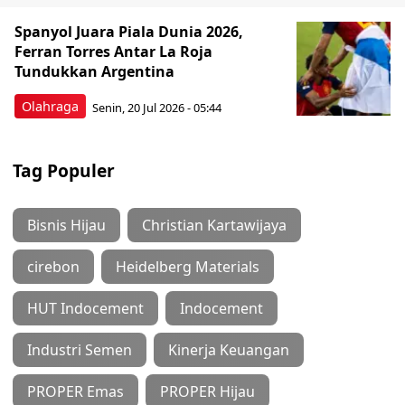
Spanyol Juara Piala Dunia 2026,
Ferran Torres Antar La Roja
Tundukkan Argentina
Olahraga
Senin, 20 Jul 2026 - 05:44
Tag Populer
Bisnis Hijau
Christian Kartawijaya
cirebon
Heidelberg Materials
HUT Indocement
Indocement
Industri Semen
Kinerja Keuangan
PROPER Emas
PROPER Hijau