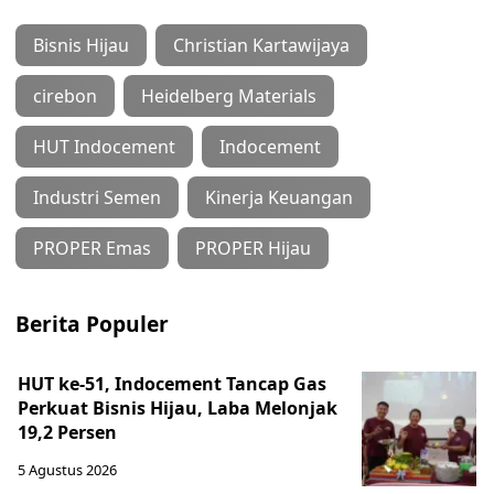
Bisnis Hijau
Christian Kartawijaya
cirebon
Heidelberg Materials
HUT Indocement
Indocement
Industri Semen
Kinerja Keuangan
PROPER Emas
PROPER Hijau
Berita Populer
HUT ke-51, Indocement Tancap Gas
Perkuat Bisnis Hijau, Laba Melonjak
19,2 Persen
5 Agustus 2026