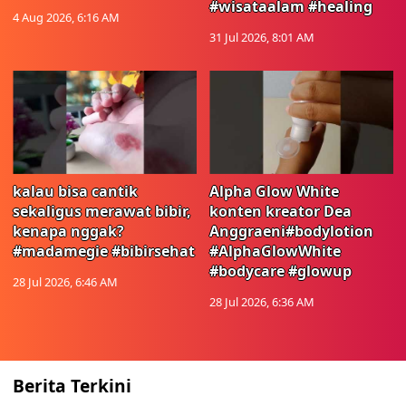
#wisataalam #healing
4 Aug 2026, 6:16 AM
31 Jul 2026, 8:01 AM
kalau bisa cantik
Alpha Glow White
sekaligus merawat bibir,
konten kreator Dea
kenapa nggak?
Anggraeni#bodylotion
#madamegie #bibirsehat
#AlphaGlowWhite
#bodycare #glowup
28 Jul 2026, 6:46 AM
28 Jul 2026, 6:36 AM
Berita Terkini