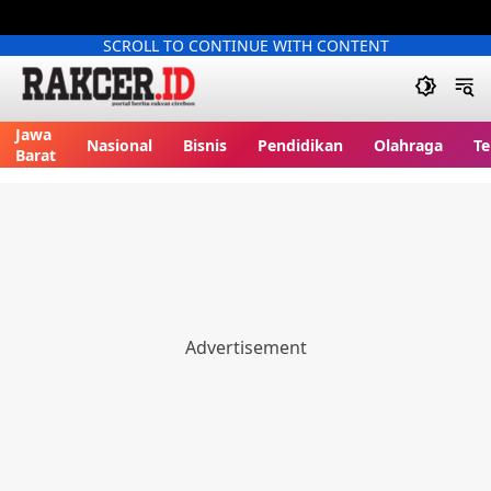
SCROLL TO CONTINUE WITH CONTENT
Jawa
Nasional
Bisnis
Pendidikan
Olahraga
Te
Barat