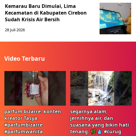
Kemarau Baru Dimulai, Lima
Kecamatan di Kabupaten Cirebon
Sudah Krisis Air Bersih
28 Juli 2026
Video Terbaru
parfum bizarre. konten
segarnya alam,
kreator Tasya.
jernihnya air, dan
#parfumbizarre
suasana yang bikin hati
#parfumwanita
tenang. 🌿💧 #curug