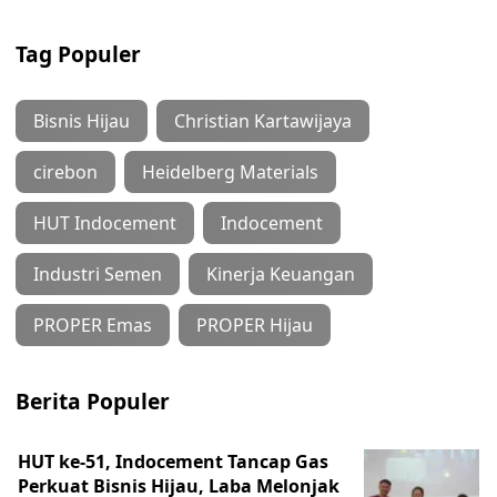
Tag Populer
Bisnis Hijau
Christian Kartawijaya
cirebon
Heidelberg Materials
HUT Indocement
Indocement
Industri Semen
Kinerja Keuangan
PROPER Emas
PROPER Hijau
Berita Populer
HUT ke-51, Indocement Tancap Gas
Perkuat Bisnis Hijau, Laba Melonjak