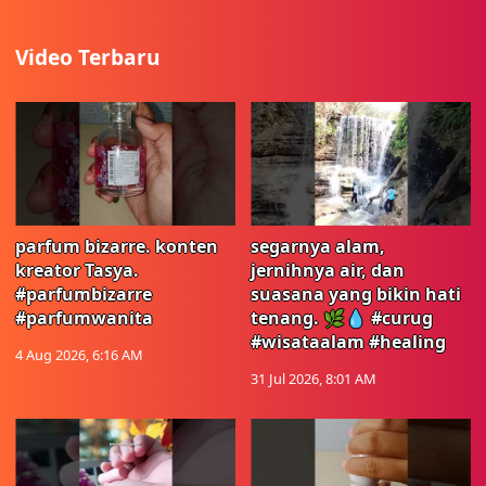
Video Terbaru
parfum bizarre. konten
segarnya alam,
kreator Tasya.
jernihnya air, dan
#parfumbizarre
suasana yang bikin hati
#parfumwanita
tenang. 🌿💧 #curug
#wisataalam #healing
4 Aug 2026, 6:16 AM
31 Jul 2026, 8:01 AM