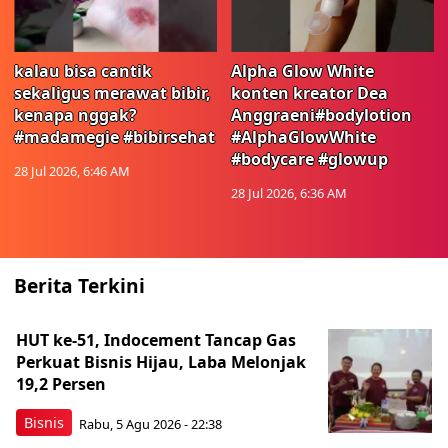
kalau bisa cantik
Alpha Glow White
sekaligus merawat bibir,
konten kreator Dea
kenapa nggak?
Anggraeni#bodylotion
#madamegie #bibirsehat
#AlphaGlowWhite
#bodycare #glowup
28 Jul 2026, 6:46 AM
28 Jul 2026, 6:36 AM
Berita Terkini
HUT ke-51, Indocement Tancap Gas
Perkuat Bisnis Hijau, Laba Melonjak
19,2 Persen
Bisnis
Rabu, 5 Agu 2026 - 22:38