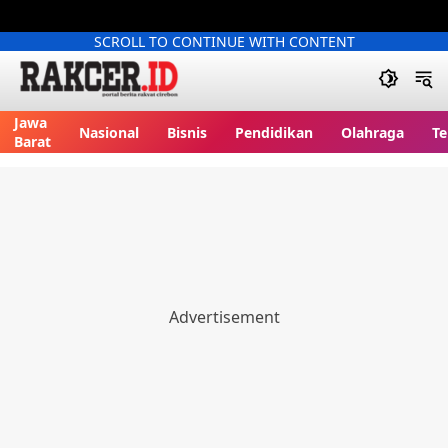
SCROLL TO CONTINUE WITH CONTENT
Jawa
Nasional
Bisnis
Pendidikan
Olahraga
Te
Barat