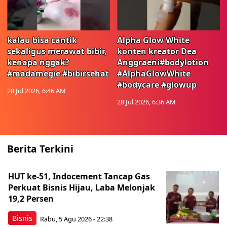
kalau bisa cantik
Alpha Glow White
sekaligus merawat bibir,
konten kreator Dea
kenapa nggak?
Anggraeni#bodylotion
#madamegie #bibirsehat
#AlphaGlowWhite
#bodycare #glowup
28 Jul 2026, 6:46 AM
28 Jul 2026, 6:36 AM
Berita Terkini
HUT ke-51, Indocement Tancap Gas
Perkuat Bisnis Hijau, Laba Melonjak
19,2 Persen
Bisnis
Rabu, 5 Agu 2026 - 22:38