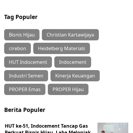
Tag Populer
Bisnis Hijau
Christian Kartawijaya
cirebon
Heidelberg Materials
HUT Indocement
Indocement
Industri Semen
Kinerja Keuangan
PROPER Emas
PROPER Hijau
Berita Populer
HUT ke-51, Indocement Tancap Gas
Perkuat Bisnis Hijau, Laba Melonjak