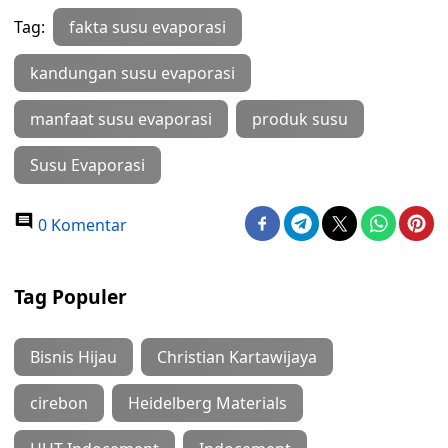
Tag:
fakta susu evaporasi
kandungan susu evaporasi
manfaat susu evaporasi
produk susu
Susu Evaporasi
0 Komentar
Tag Populer
Bisnis Hijau
Christian Kartawijaya
cirebon
Heidelberg Materials