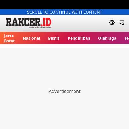
SCROLL TO CONTINUE WITH CONTENT
Jawa
Nasional
Bisnis
Pendidikan
Olahraga
Te
Barat