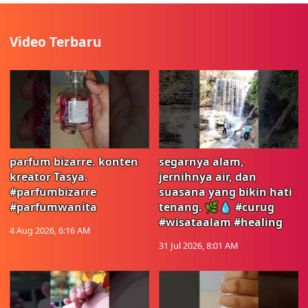
Video Terbaru
parfum bizarre. konten
segarnya alam,
kreator Tasya.
jernihnya air, dan
#parfumbizarre
suasana yang bikin hati
#parfumwanita
tenang. 🌿💧 #curug
#wisataalam #healing
4 Aug 2026, 6:16 AM
31 Jul 2026, 8:01 AM