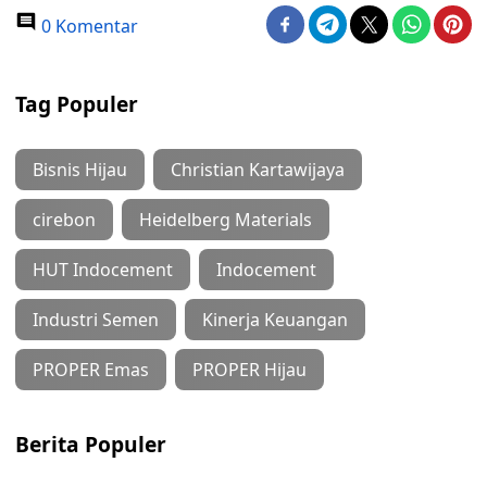
0 Komentar
Tag Populer
Bisnis Hijau
Christian Kartawijaya
cirebon
Heidelberg Materials
HUT Indocement
Indocement
Industri Semen
Kinerja Keuangan
PROPER Emas
PROPER Hijau
Berita Populer