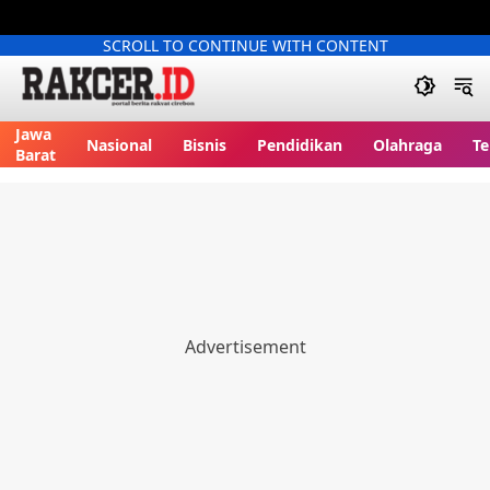
SCROLL TO CONTINUE WITH CONTENT
Jawa
Nasional
Bisnis
Pendidikan
Olahraga
Te
Barat