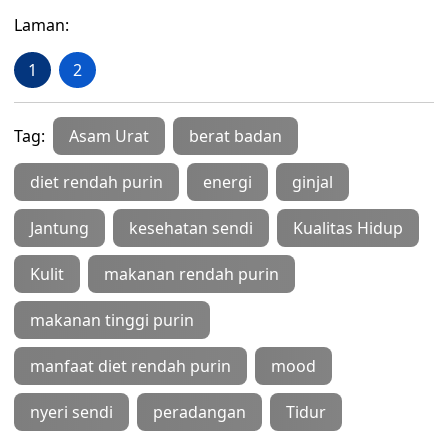
Laman:
1
2
Tag:
Asam Urat
berat badan
diet rendah purin
energi
ginjal
Jantung
kesehatan sendi
Kualitas Hidup
Kulit
makanan rendah purin
makanan tinggi purin
manfaat diet rendah purin
mood
nyeri sendi
peradangan
Tidur