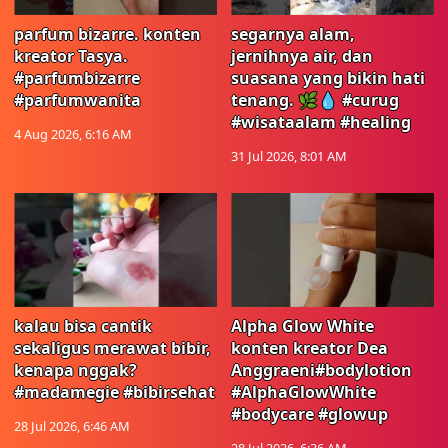
parfum bizarre. konten
segarnya alam,
kreator Tasya.
jernihnya air, dan
#parfumbizarre
suasana yang bikin hati
#parfumwanita
tenang. 🌿💧 #curug
#wisataalam #healing
4 Aug 2026, 6:16 AM
31 Jul 2026, 8:01 AM
kalau bisa cantik
Alpha Glow White
sekaligus merawat bibir,
konten kreator Dea
kenapa nggak?
Anggraeni#bodylotion
#madamegie #bibirsehat
#AlphaGlowWhite
#bodycare #glowup
28 Jul 2026, 6:46 AM