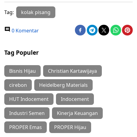
Tag:
kolak pisang
0 Komentar
Tag Populer
Bisnis Hijau
Christian Kartawijaya
cirebon
Heidelberg Materials
HUT Indocement
Indocement
Industri Semen
Kinerja Keuangan
PROPER Emas
PROPER Hijau