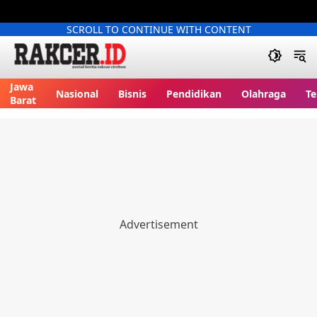
SCROLL TO CONTINUE WITH CONTENT
Jawa
Nasional
Bisnis
Pendidikan
Olahraga
Te
Barat