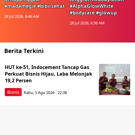
#madamegie #bibirsehat
#AlphaGlowWhite
#bodycare #glowup
28 Jul 2026, 6:46 AM
28 Jul 2026, 6:36 AM
Berita Terkini
HUT ke-51, Indocement Tancap Gas
Perkuat Bisnis Hijau, Laba Melonjak
19,2 Persen
Bisnis
Rabu, 5 Agu 2026 - 22:38