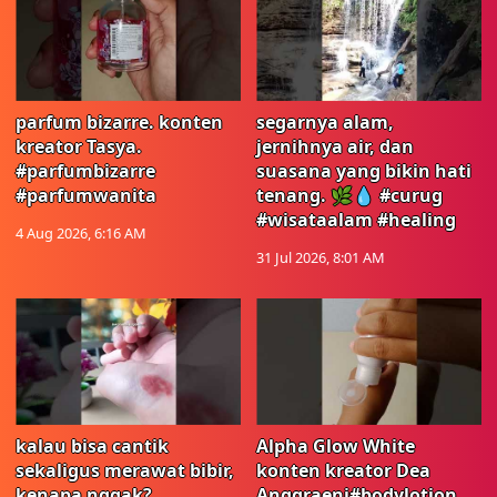
parfum bizarre. konten
segarnya alam,
kreator Tasya.
jernihnya air, dan
#parfumbizarre
suasana yang bikin hati
#parfumwanita
tenang. 🌿💧 #curug
#wisataalam #healing
4 Aug 2026, 6:16 AM
31 Jul 2026, 8:01 AM
kalau bisa cantik
Alpha Glow White
sekaligus merawat bibir,
konten kreator Dea
kenapa nggak?
Anggraeni#bodylotion