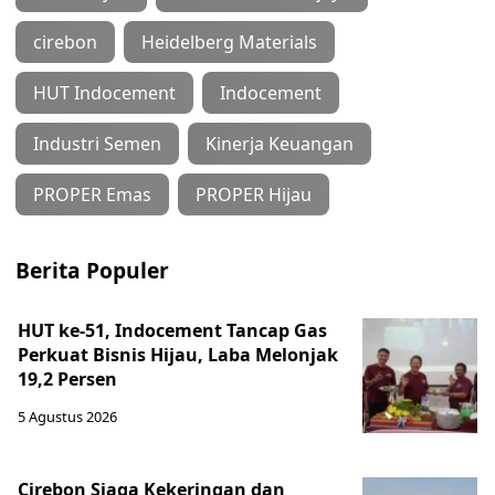
cirebon
Heidelberg Materials
HUT Indocement
Indocement
Industri Semen
Kinerja Keuangan
PROPER Emas
PROPER Hijau
Berita Populer
HUT ke-51, Indocement Tancap Gas
Perkuat Bisnis Hijau, Laba Melonjak
19,2 Persen
5 Agustus 2026
Cirebon Siaga Kekeringan dan