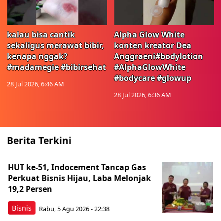
kalau bisa cantik
Alpha Glow White
sekaligus merawat bibir,
konten kreator Dea
kenapa nggak?
Anggraeni#bodylotion
#madamegie #bibirsehat
#AlphaGlowWhite
#bodycare #glowup
28 Jul 2026, 6:46 AM
28 Jul 2026, 6:36 AM
Berita Terkini
HUT ke-51, Indocement Tancap Gas
Perkuat Bisnis Hijau, Laba Melonjak
19,2 Persen
Bisnis
Rabu, 5 Agu 2026 - 22:38