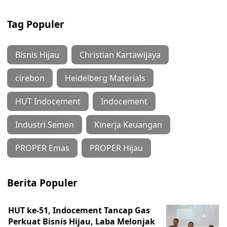
Tag Populer
Bisnis Hijau
Christian Kartawijaya
cirebon
Heidelberg Materials
HUT Indocement
Indocement
Industri Semen
Kinerja Keuangan
PROPER Emas
PROPER Hijau
Berita Populer
HUT ke-51, Indocement Tancap Gas
Perkuat Bisnis Hijau, Laba Melonjak