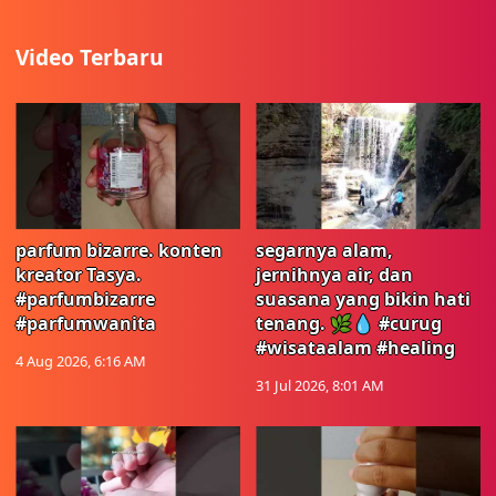
Video Terbaru
parfum bizarre. konten
segarnya alam,
kreator Tasya.
jernihnya air, dan
#parfumbizarre
suasana yang bikin hati
#parfumwanita
tenang. 🌿💧 #curug
#wisataalam #healing
4 Aug 2026, 6:16 AM
31 Jul 2026, 8:01 AM