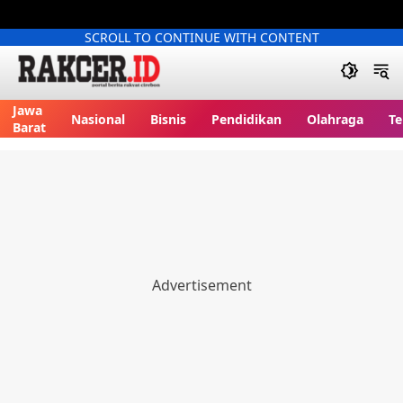
SCROLL TO CONTINUE WITH CONTENT
Jawa
Nasional
Bisnis
Pendidikan
Olahraga
Te
Barat