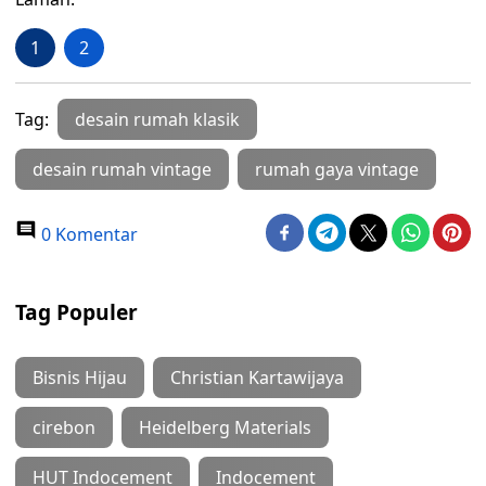
1
2
Tag:
desain rumah klasik
desain rumah vintage
rumah gaya vintage
0 Komentar
Tag Populer
Bisnis Hijau
Christian Kartawijaya
cirebon
Heidelberg Materials
HUT Indocement
Indocement