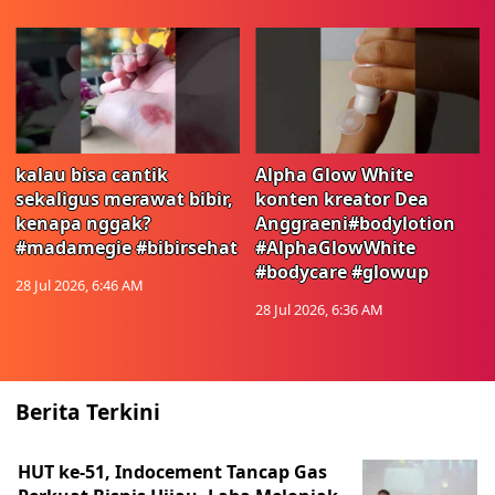
kalau bisa cantik
Alpha Glow White
sekaligus merawat bibir,
konten kreator Dea
kenapa nggak?
Anggraeni#bodylotion
#madamegie #bibirsehat
#AlphaGlowWhite
#bodycare #glowup
28 Jul 2026, 6:46 AM
28 Jul 2026, 6:36 AM
Berita Terkini
HUT ke-51, Indocement Tancap Gas