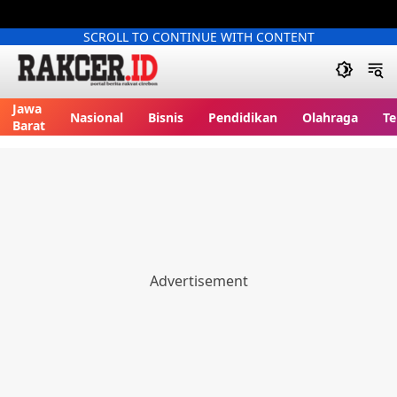
SCROLL TO CONTINUE WITH CONTENT
Jawa
Nasional
Bisnis
Pendidikan
Olahraga
Te
Barat