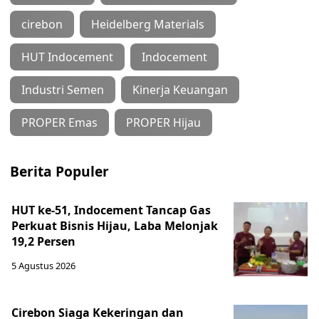
cirebon
Heidelberg Materials
HUT Indocement
Indocement
Industri Semen
Kinerja Keuangan
PROPER Emas
PROPER Hijau
Berita Populer
HUT ke-51, Indocement Tancap Gas
Perkuat Bisnis Hijau, Laba Melonjak
19,2 Persen
5 Agustus 2026
Cirebon Siaga Kekeringan dan