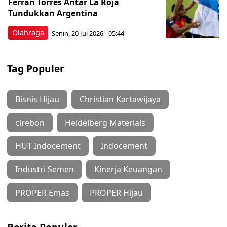
Ferran Torres Antar La Roja
Tundukkan Argentina
Olahraga
Senin, 20 Jul 2026 - 05:44
Tag Populer
Bisnis Hijau
Christian Kartawijaya
cirebon
Heidelberg Materials
HUT Indocement
Indocement
Industri Semen
Kinerja Keuangan
PROPER Emas
PROPER Hijau