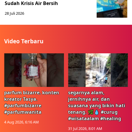
Sudah Krisis Air Bersih
28 Juli 2026
Video Terbaru
parfum bizarre. konten
segarnya alam,
kreator Tasya.
jernihnya air, dan
#parfumbizarre
suasana yang bikin hati
#parfumwanita
tenang. 🌿💧 #curug
#wisataalam #healing
4 Aug 2026, 6:16 AM
31 Jul 2026, 8:01 AM