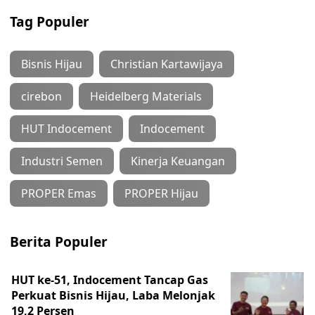
Tag Populer
Bisnis Hijau
Christian Kartawijaya
cirebon
Heidelberg Materials
HUT Indocement
Indocement
Industri Semen
Kinerja Keuangan
PROPER Emas
PROPER Hijau
Berita Populer
HUT ke-51, Indocement Tancap Gas
Perkuat Bisnis Hijau, Laba Melonjak
19,2 Persen