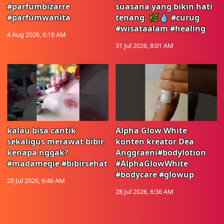
#parfumbizarre
suasana yang bikin hati
#parfumwanita
tenang. 🌿💧 #curug
#wisataalam #healing
4 Aug 2026, 6:16 AM
31 Jul 2026, 8:01 AM
kalau bisa cantik
Alpha Glow White
sekaligus merawat bibir,
konten kreator Dea
kenapa nggak?
Anggraeni#bodylotion
#madamegie #bibirsehat
#AlphaGlowWhite
#bodycare #glowup
28 Jul 2026, 6:46 AM
28 Jul 2026, 6:36 AM