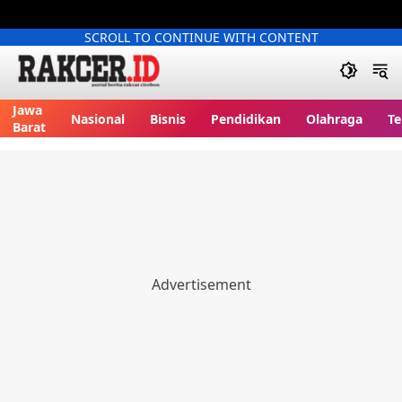
SCROLL TO CONTINUE WITH CONTENT
Jawa
Nasional
Bisnis
Pendidikan
Olahraga
Te
Barat