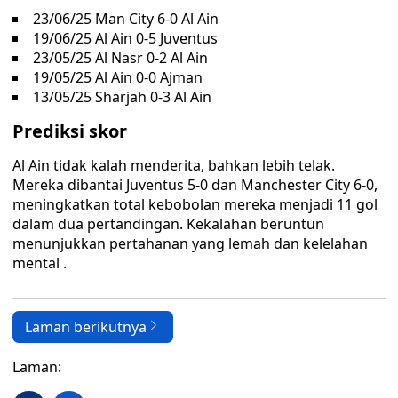
23/06/25 Man City 6-0 Al Ain
19/06/25 Al Ain 0-5 Juventus
23/05/25 Al Nasr 0-2 Al Ain
19/05/25 Al Ain 0-0 Ajman
13/05/25 Sharjah 0-3 Al Ain
Prediksi skor
Al Ain tidak kalah menderita, bahkan lebih telak.
Mereka dibantai Juventus 5-0 dan Manchester City 6-0,
meningkatkan total kebobolan mereka menjadi 11 gol
dalam dua pertandingan. Kekalahan beruntun
menunjukkan pertahanan yang lemah dan kelelahan
mental .
Laman berikutnya
Laman: