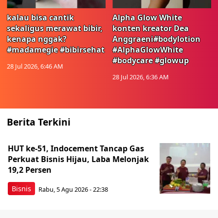
kalau bisa cantik
Alpha Glow White
sekaligus merawat bibir,
konten kreator Dea
kenapa nggak?
Anggraeni#bodylotion
#madamegie #bibirsehat
#AlphaGlowWhite
#bodycare #glowup
28 Jul 2026, 6:46 AM
28 Jul 2026, 6:36 AM
Berita Terkini
HUT ke-51, Indocement Tancap Gas
Perkuat Bisnis Hijau, Laba Melonjak
19,2 Persen
Bisnis
Rabu, 5 Agu 2026 - 22:38