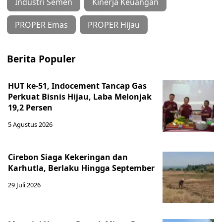
Industri Semen
Kinerja Keuangan
PROPER Emas
PROPER Hijau
Berita Populer
HUT ke-51, Indocement Tancap Gas
Perkuat Bisnis Hijau, Laba Melonjak
19,2 Persen
5 Agustus 2026
Cirebon Siaga Kekeringan dan
Karhutla, Berlaku Hingga September
29 Juli 2026