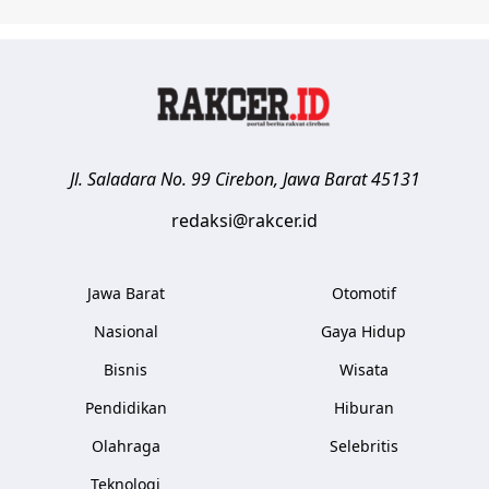
Jl. Saladara No. 99
Cirebon
,
Jawa Barat
45131
redaksi@rakcer.id
Jawa Barat
Otomotif
Nasional
Gaya Hidup
Bisnis
Wisata
Pendidikan
Hiburan
Olahraga
Selebritis
Teknologi