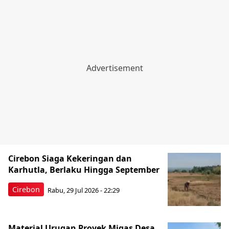
Cirebon Siaga Kekeringan dan
Karhutla, Berlaku Hingga September
Cirebon
Rabu, 29 Jul 2026 - 22:29
Material Urugan Proyek Migas Desa