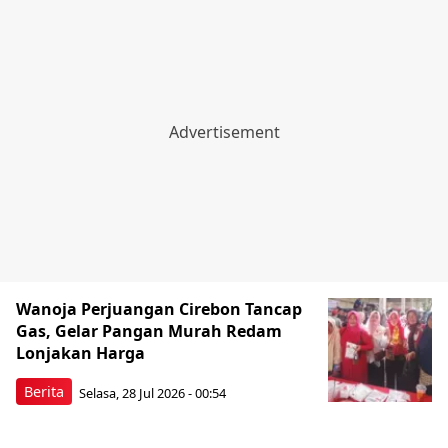
Wanoja Perjuangan Cirebon Tancap
Gas, Gelar Pangan Murah Redam
Lonjakan Harga
Berita
Selasa, 28 Jul 2026 - 00:54