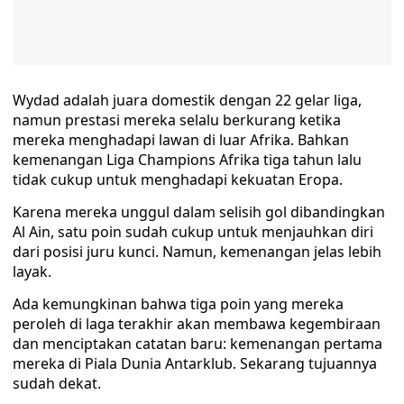
Wydad adalah juara domestik dengan 22 gelar liga,
namun prestasi mereka selalu berkurang ketika
mereka menghadapi lawan di luar Afrika. Bahkan
kemenangan Liga Champions Afrika tiga tahun lalu
tidak cukup untuk menghadapi kekuatan Eropa.
Karena mereka unggul dalam selisih gol dibandingkan
Al Ain, satu poin sudah cukup untuk menjauhkan diri
dari posisi juru kunci. Namun, kemenangan jelas lebih
layak.
Ada kemungkinan bahwa tiga poin yang mereka
peroleh di laga terakhir akan membawa kegembiraan
dan menciptakan catatan baru: kemenangan pertama
mereka di Piala Dunia Antarklub. Sekarang tujuannya
sudah dekat.