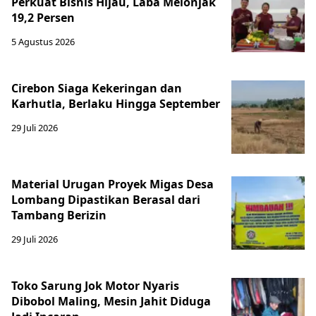
Perkuat Bisnis Hijau, Laba Melonjak
19,2 Persen
5 Agustus 2026
Cirebon Siaga Kekeringan dan
Karhutla, Berlaku Hingga September
29 Juli 2026
Material Urugan Proyek Migas Desa
Lombang Dipastikan Berasal dari
Tambang Berizin
29 Juli 2026
Toko Sarung Jok Motor Nyaris
Dibobol Maling, Mesin Jahit Diduga