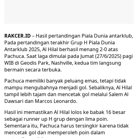
RAKCER.ID
– Hasil pertandingan Piala Dunia antarklub,
Pada pertandingan terakhir Grup H Piala Dunia
Antarklub 2025, Al Hilal berhasil menang 2-0 atas
Pachuca. Saat laga dimulai pada Jumat (27/6/2025) pagi
WIB di Geodis Park, Nashville, kedua tim langsung
bermain secara terbuka.
Pachuca memiliki banyak peluang emas, tetapi tidak
mampu mengubahnya menjadi gol. Sebaliknya, Al Hilal
tampil lebih tajam dan mencetak gol melalui Salem Al
Dawsari dan Marcos Leonardo.
Hasil ini memastikan Al Hilal lolos ke babak 16 besar
sebagai runner up H grup dengan lima poin.
Sementara itu, Pachuca harus tersingkir karena tidak
mencetak gol dan memperoleh poin dalam