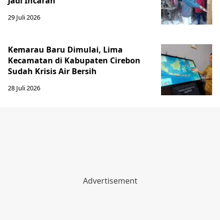
Jadi Incaran
29 Juli 2026
Kemarau Baru Dimulai, Lima
Kecamatan di Kabupaten Cirebon
Sudah Krisis Air Bersih
28 Juli 2026