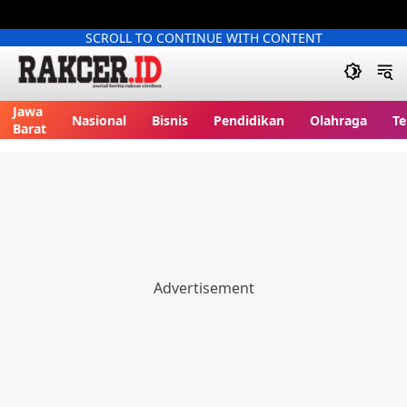
SCROLL TO CONTINUE WITH CONTENT
Jawa
Nasional
Bisnis
Pendidikan
Olahraga
Te
Barat