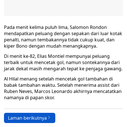
Pada menit kelima puluh lima, Salomon Rondon
mendapatkan peluang dengan sepakan dari luar kotak
penalti, namun tembakannya tidak cukup kuat, dan
kiper Bono dengan mudah menangkapnya.
Di menit ke-82, Elias Montiel mempunyai peluang
terbaik untuk mencetak gol, namun sontekannya dari
jarak dekat masih mengarah tepat ke penjaga gawang.
Al Hilal menang setelah mencetak gol tambahan di
babak tambahan waktu. Setelah menerima assist dari
Ruben Neves, Marcos Leonardo akhirnya mencatatkan
namanya di papan skor.
Laman berikutnya