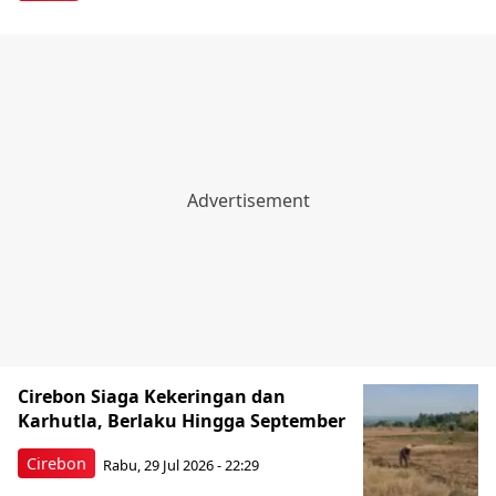
Cirebon Siaga Kekeringan dan
Karhutla, Berlaku Hingga September
Cirebon
Rabu, 29 Jul 2026 - 22:29