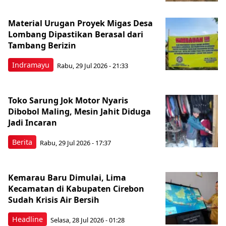
Material Urugan Proyek Migas Desa
Lombang Dipastikan Berasal dari
Tambang Berizin
Indramayu
Rabu, 29 Jul 2026 - 21:33
Toko Sarung Jok Motor Nyaris
Dibobol Maling, Mesin Jahit Diduga
Jadi Incaran
Berita
Rabu, 29 Jul 2026 - 17:37
Kemarau Baru Dimulai, Lima
Kecamatan di Kabupaten Cirebon
Sudah Krisis Air Bersih
Headline
Selasa, 28 Jul 2026 - 01:28