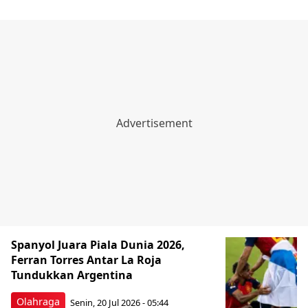
Spanyol Juara Piala Dunia 2026,
Ferran Torres Antar La Roja
Tundukkan Argentina
Olahraga
Senin, 20 Jul 2026 - 05:44