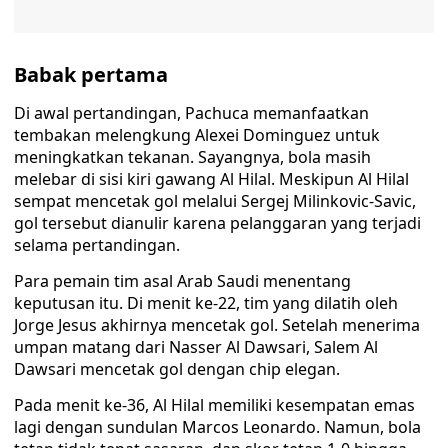
Babak pertama
Di awal pertandingan, Pachuca memanfaatkan
tembakan melengkung Alexei Dominguez untuk
meningkatkan tekanan. Sayangnya, bola masih
melebar di sisi kiri gawang Al Hilal. Meskipun Al Hilal
sempat mencetak gol melalui Sergej Milinkovic-Savic,
gol tersebut dianulir karena pelanggaran yang terjadi
selama pertandingan.
Para pemain tim asal Arab Saudi menentang
keputusan itu. Di menit ke-22, tim yang dilatih oleh
Jorge Jesus akhirnya mencetak gol. Setelah menerima
umpan matang dari Nasser Al Dawsari, Salem Al
Dawsari mencetak gol dengan chip elegan.
Pada menit ke-36, Al Hilal memiliki kesempatan emas
lagi dengan sundulan Marcos Leonardo. Namun, bola