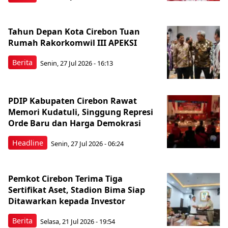
Tahun Depan Kota Cirebon Tuan
Rumah Rakorkomwil III APEKSI
Berita
Senin, 27 Jul 2026 - 16:13
PDIP Kabupaten Cirebon Rawat
Memori Kudatuli, Singgung Represi
Orde Baru dan Harga Demokrasi
Headline
Senin, 27 Jul 2026 - 06:24
Pemkot Cirebon Terima Tiga
Sertifikat Aset, Stadion Bima Siap
Ditawarkan kepada Investor
Berita
Selasa, 21 Jul 2026 - 19:54