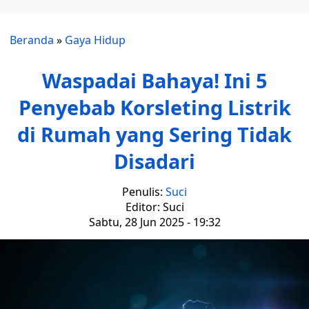
Beranda
»
Gaya Hidup
Waspadai Bahaya! Ini 5
Penyebab Korsleting Listrik
di Rumah yang Sering Tidak
Disadari
Penulis:
Suci
Editor: Suci
Sabtu, 28 Jun 2025 - 19:32