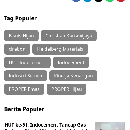
Tag Populer
Bisnis Hijau
Christian Kartawijaya
cirebon
Heidelberg Materials
HUT Indocement
Indocement
Industri Semen
Kinerja Keuangan
PROPER Emas
PROPER Hijau
Berita Populer
HUT ke-51, Indocement Tancap Gas