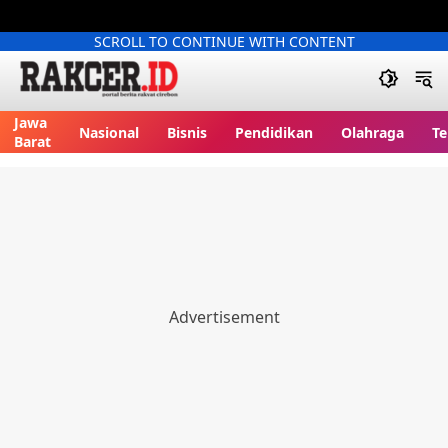
SCROLL TO CONTINUE WITH CONTENT
Jawa
Nasional
Bisnis
Pendidikan
Olahraga
Te
Barat