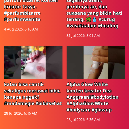
parfum bizarre. konten
segarnya alam,
kreator Tasya.
jernihnya air, dan
#parfumbizarre
suasana yang bikin hati
#parfumwanita
tenang. 🌿💧 #curug
#wisataalam #healing
4 Aug 2026, 6:16 AM
31 Jul 2026, 8:01 AM
kalau bisa cantik
Alpha Glow White
sekaligus merawat bibir,
konten kreator Dea
kenapa nggak?
Anggraeni#bodylotion
#madamegie #bibirsehat
#AlphaGlowWhite
#bodycare #glowup
28 Jul 2026, 6:46 AM
28 Jul 2026, 6:36 AM