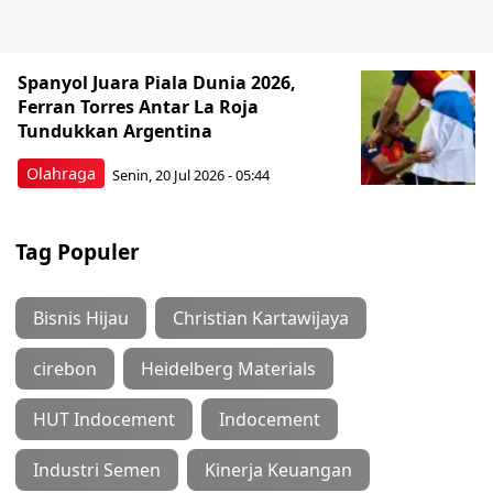
Spanyol Juara Piala Dunia 2026,
Ferran Torres Antar La Roja
Tundukkan Argentina
Olahraga
Senin, 20 Jul 2026 - 05:44
Tag Populer
Bisnis Hijau
Christian Kartawijaya
cirebon
Heidelberg Materials
HUT Indocement
Indocement
Industri Semen
Kinerja Keuangan