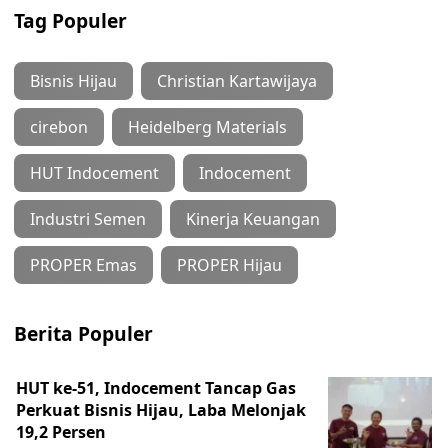
Tag Populer
Bisnis Hijau
Christian Kartawijaya
cirebon
Heidelberg Materials
HUT Indocement
Indocement
Industri Semen
Kinerja Keuangan
PROPER Emas
PROPER Hijau
Berita Populer
HUT ke-51, Indocement Tancap Gas
Perkuat Bisnis Hijau, Laba Melonjak
19,2 Persen