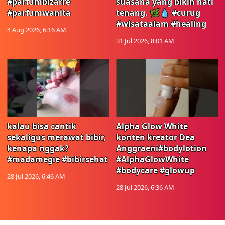
#parfumbizarre
suasana yang bikin hati
#parfumwanita
tenang. 🌿💧 #curug
#wisataalam #healing
4 Aug 2026, 6:16 AM
31 Jul 2026, 8:01 AM
kalau bisa cantik
Alpha Glow White
sekaligus merawat bibir,
konten kreator Dea
kenapa nggak?
Anggraeni#bodylotion
#madamegie #bibirsehat
#AlphaGlowWhite
#bodycare #glowup
28 Jul 2026, 6:46 AM
28 Jul 2026, 6:36 AM