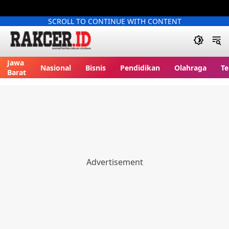
SCROLL TO CONTINUE WITH CONTENT
Jawa
Nasional
Bisnis
Pendidikan
Olahraga
Te
Barat