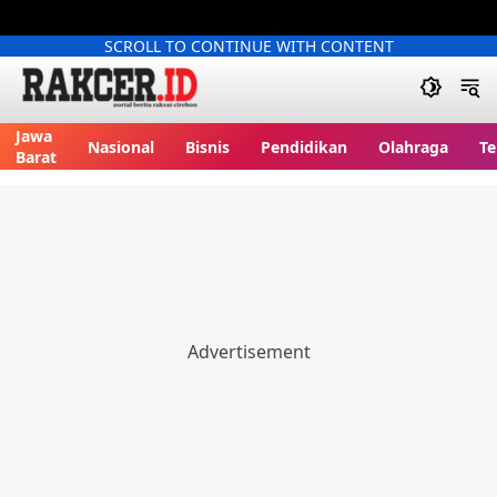
SCROLL TO CONTINUE WITH CONTENT
Jawa
Nasional
Bisnis
Pendidikan
Olahraga
Te
Barat