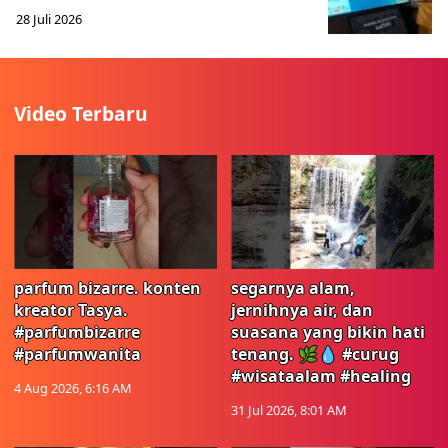
28 Juli 2026
Video Terbaru
parfum bizarre. konten
segarnya alam,
kreator Tasya.
jernihnya air, dan
#parfumbizarre
suasana yang bikin hati
#parfumwanita
tenang. 🌿💧 #curug
#wisataalam #healing
4 Aug 2026, 6:16 AM
31 Jul 2026, 8:01 AM