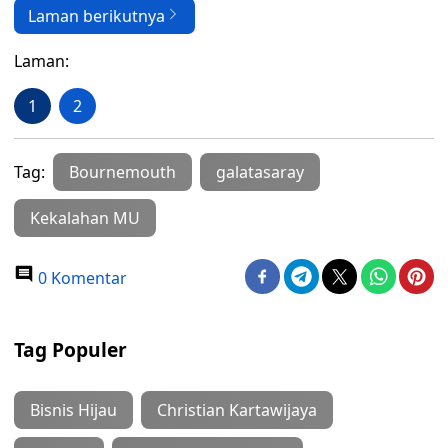
Laman berikutnya
Laman:
1
2
Tag:
Bournemouth
galatasaray
Kekalahan MU
0 Komentar
Tag Populer
Bisnis Hijau
Christian Kartawijaya