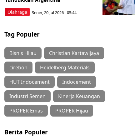
Tundukkan Argentina
Olahraga
Senin, 20 Jul 2026 - 05:44
Tag Populer
Bisnis Hijau
Christian Kartawijaya
cirebon
Heidelberg Materials
HUT Indocement
Indocement
Industri Semen
Kinerja Keuangan
PROPER Emas
PROPER Hijau
Berita Populer