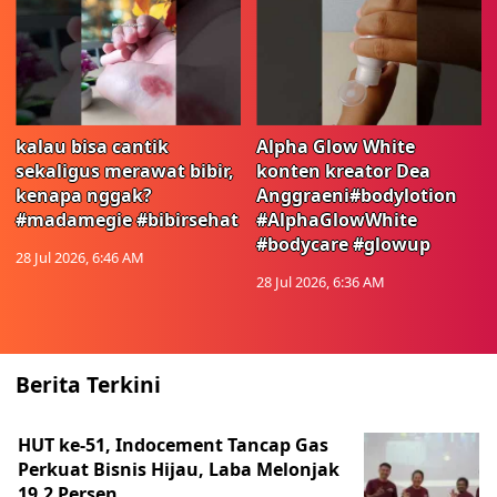
kalau bisa cantik
Alpha Glow White
sekaligus merawat bibir,
konten kreator Dea
kenapa nggak?
Anggraeni#bodylotion
#madamegie #bibirsehat
#AlphaGlowWhite
#bodycare #glowup
28 Jul 2026, 6:46 AM
28 Jul 2026, 6:36 AM
Berita Terkini
HUT ke-51, Indocement Tancap Gas
Perkuat Bisnis Hijau, Laba Melonjak
19,2 Persen