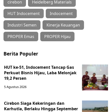
cirebon
Heidelberg Materials
HUT Indocement
Indocement
Industri Semen
Kinerja Keuangan
PROPER Emas
PROPER Hijau
Berita Populer
HUT ke-51, Indocement Tancap Gas
Perkuat Bisnis Hijau, Laba Melonjak
19,2 Persen
5 Agustus 2026
Cirebon Siaga Kekeringan dan
Karhutla, Berlaku Hingga September