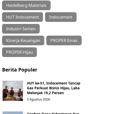
Heidelberg Materials
HUT Indocement
Indocement
Industri Semen
Kinerja Keuangan
PROPER Emas
PROPER Hijau
Berita Populer
HUT ke-51, Indocement Tancap
Gas Perkuat Bisnis Hijau, Laba
Melonjak 19,2 Persen
5 Agustus 2026
Cirebon Siaga Kekeringan dan