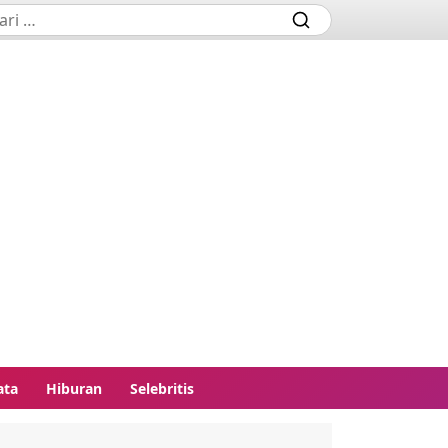
ata
Hiburan
Selebritis