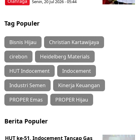
Olahraga
Senin, 20 Jul 2026 - 05:44
Tag Populer
Bisnis Hijau
Christian Kartawijaya
cirebon
Heidelberg Materials
HUT Indocement
Indocement
Industri Semen
Kinerja Keuangan
PROPER Emas
PROPER Hijau
Berita Populer
HUT ke-51, Indocement Tancap Gas