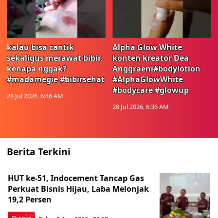
kalau bisa cantik
Alpha Glow White
sekaligus merawat bibir,
konten kreator Dea
kenapa nggak?
Anggraeni#bodylotion
#madamegie #bibirsehat
#AlphaGlowWhite
#bodycare #glowup
28 Jul 2026, 6:46 AM
28 Jul 2026, 6:36 AM
Berita Terkini
HUT ke-51, Indocement Tancap Gas
Perkuat Bisnis Hijau, Laba Melonjak
19,2 Persen