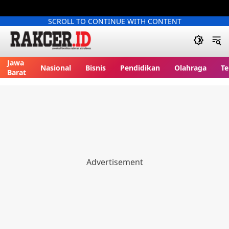
SCROLL TO CONTINUE WITH CONTENT
Jawa
Nasional
Bisnis
Pendidikan
Olahraga
Te
Barat