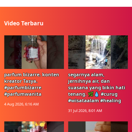
Video Terbaru
parfum bizarre. konten
segarnya alam,
kreator Tasya.
jernihnya air, dan
#parfumbizarre
suasana yang bikin hati
#parfumwanita
tenang. 🌿💧 #curug
#wisataalam #healing
4 Aug 2026, 6:16 AM
31 Jul 2026, 8:01 AM