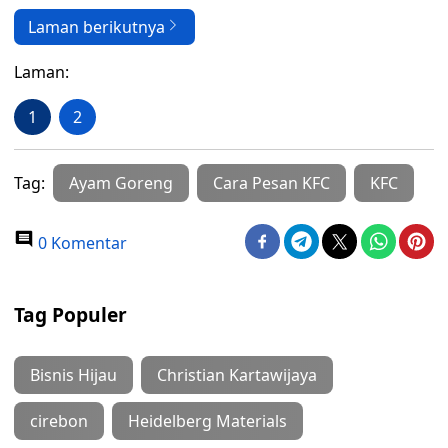
Laman berikutnya
Laman:
1
2
Tag:
Ayam Goreng
Cara Pesan KFC
KFC
0 Komentar
Tag Populer
Bisnis Hijau
Christian Kartawijaya
cirebon
Heidelberg Materials