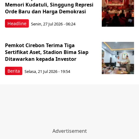
Memori Kudatuli, Singgung Represi
Orde Baru dan Harga Demokrasi
Headline
Senin, 27 Jul 2026 - 06:24
Pemkot Cirebon Terima Tiga
Sertifikat Aset, Stadion Bima Siap
Ditawarkan kepada Investor
Berita
Selasa, 21 Jul 2026 - 19:54