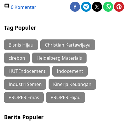
0 Komentar
Tag Populer
Bisnis Hijau
Christian Kartawijaya
cirebon
Heidelberg Materials
HUT Indocement
Indocement
Industri Semen
Kinerja Keuangan
PROPER Emas
PROPER Hijau
Berita Populer