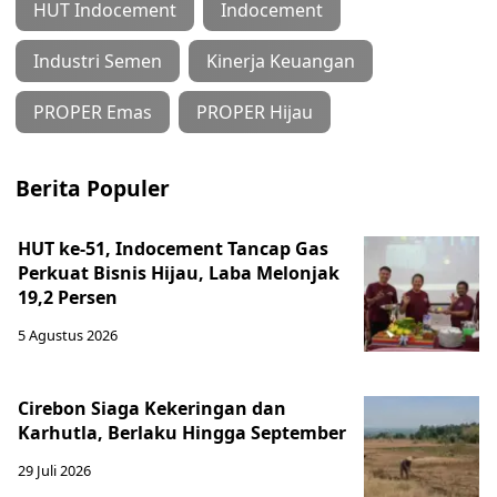
HUT Indocement
Indocement
Industri Semen
Kinerja Keuangan
PROPER Emas
PROPER Hijau
Berita Populer
HUT ke-51, Indocement Tancap Gas
Perkuat Bisnis Hijau, Laba Melonjak
19,2 Persen
5 Agustus 2026
Cirebon Siaga Kekeringan dan
Karhutla, Berlaku Hingga September
29 Juli 2026