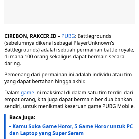
CIREBON, RAKCER.ID –
PUBG
: Battlegrounds
(sebelumnya dikenal sebagai PlayerUnknown’s
Battlegrounds) adalah sebuah permainan battle royale,
di mana 100 orang sekaligus dapat bermain secara
daring.
Pemenang dari permainan ini adalah individu atau tim
yang dapat bertahan hingga akhir.
Dalam
game
ini maksimal di dalam satu tim terdiri dari
empat orang, kita juga dapat bermain ber dua bahkan
sendiri, untuk menikmati keseruan game PUBG Mobile.
Baca Juga:
Kamu Suka Game Horor, 5 Game Horor untuk PC
dan Laptop yang Super Seram