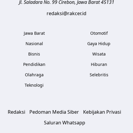
Jl. Saladara No. 99
Cirebon
,
Jawa Barat
45131
redaksi@rakcer.id
Jawa Barat
Otomotif
Nasional
Gaya Hidup
Bisnis
Wisata
Pendidikan
Hiburan
Olahraga
Selebritis
Teknologi
Redaksi
Pedoman Media Siber
Kebijakan Privasi
Saluran Whatsapp