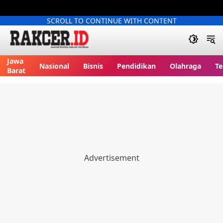
SCROLL TO CONTINUE WITH CONTENT
Jawa
Nasional
Bisnis
Pendidikan
Olahraga
Te
Barat