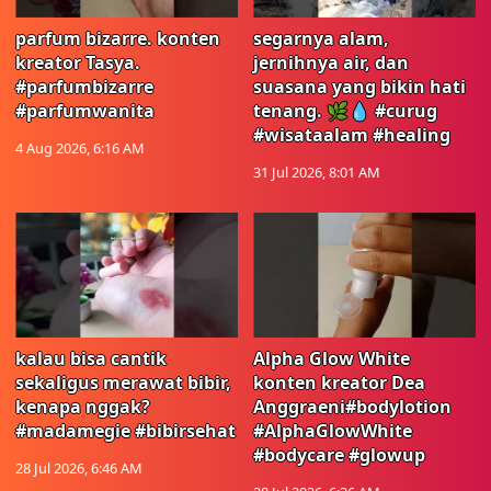
parfum bizarre. konten
segarnya alam,
kreator Tasya.
jernihnya air, dan
#parfumbizarre
suasana yang bikin hati
#parfumwanita
tenang. 🌿💧 #curug
#wisataalam #healing
4 Aug 2026, 6:16 AM
31 Jul 2026, 8:01 AM
kalau bisa cantik
Alpha Glow White
sekaligus merawat bibir,
konten kreator Dea
kenapa nggak?
Anggraeni#bodylotion
#madamegie #bibirsehat
#AlphaGlowWhite
#bodycare #glowup
28 Jul 2026, 6:46 AM