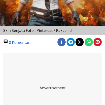
Skin Senjata Foto : Pinterest / Rakcer.id
0 Komentar