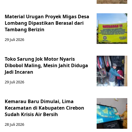
Material Urugan Proyek Migas Desa
Lombang Dipastikan Berasal dari
Tambang Berizin
29 Juli 2026
Toko Sarung Jok Motor Nyaris
Dibobol Maling, Mesin Jahit Diduga
Jadi Incaran
29 Juli 2026
Kemarau Baru Dimulai, Lima
Kecamatan di Kabupaten Cirebon
Sudah Krisis Air Bersih
28 Juli 2026