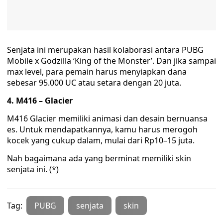
Senjata ini merupakan hasil kolaborasi antara PUBG
Mobile x Godzilla ‘King of the Monster’. Dan jika sampai
max level, para pemain harus menyiapkan dana
sebesar 95.000 UC atau setara dengan 20 juta.
4. M416 – Glacier
M416 Glacier memiliki animasi dan desain bernuansa
es. Untuk mendapatkannya, kamu harus merogoh
kocek yang cukup dalam, mulai dari Rp10–15 juta.
Nah bagaimana ada yang berminat memiliki skin
senjata ini. (*)
Tag:
PUBG
senjata
skin