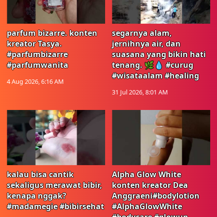
parfum bizarre. konten
segarnya alam,
kreator Tasya.
jernihnya air, dan
#parfumbizarre
suasana yang bikin hati
#parfumwanita
tenang. 🌿💧 #curug
#wisataalam #healing
4 Aug 2026, 6:16 AM
31 Jul 2026, 8:01 AM
kalau bisa cantik
Alpha Glow White
sekaligus merawat bibir,
konten kreator Dea
kenapa nggak?
Anggraeni#bodylotion
#madamegie #bibirsehat
#AlphaGlowWhite