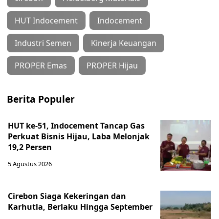
HUT Indocement
Indocement
Industri Semen
Kinerja Keuangan
PROPER Emas
PROPER Hijau
Berita Populer
HUT ke-51, Indocement Tancap Gas
Perkuat Bisnis Hijau, Laba Melonjak
19,2 Persen
5 Agustus 2026
Cirebon Siaga Kekeringan dan
Karhutla, Berlaku Hingga September