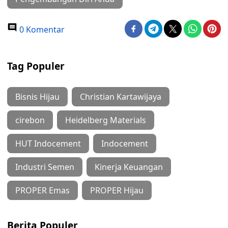
0 Komentar
Tag Populer
Bisnis Hijau
Christian Kartawijaya
cirebon
Heidelberg Materials
HUT Indocement
Indocement
Industri Semen
Kinerja Keuangan
PROPER Emas
PROPER Hijau
Berita Populer