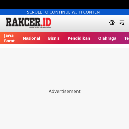
SCROLL TO CONTINUE WITH CONTENT
Jawa
Nasional
Bisnis
Pendidikan
Olahraga
Te
Barat