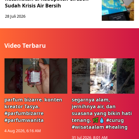
Sudah Krisis Air Bersih
28 Juli 2026
Video Terbaru
parfum bizarre. konten
segarnya alam,
kreator Tasya.
jernihnya air, dan
#parfumbizarre
suasana yang bikin hati
#parfumwanita
tenang. 🌿💧 #curug
#wisataalam #healing
4 Aug 2026, 6:16 AM
31 Jul 2026, 8:01 AM