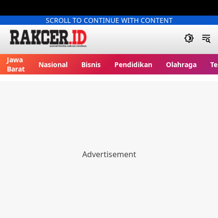
SCROLL TO CONTINUE WITH CONTENT
Jawa
Nasional
Bisnis
Pendidikan
Olahraga
Te
Barat