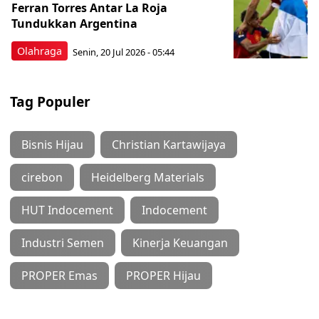
Ferran Torres Antar La Roja
Tundukkan Argentina
Olahraga
Senin, 20 Jul 2026 - 05:44
Tag Populer
Bisnis Hijau
Christian Kartawijaya
cirebon
Heidelberg Materials
HUT Indocement
Indocement
Industri Semen
Kinerja Keuangan
PROPER Emas
PROPER Hijau