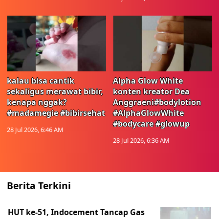
kalau bisa cantik
Alpha Glow White
sekaligus merawat bibir,
konten kreator Dea
kenapa nggak?
Anggraeni#bodylotion
#madamegie #bibirsehat
#AlphaGlowWhite
#bodycare #glowup
28 Jul 2026, 6:46 AM
28 Jul 2026, 6:36 AM
Berita Terkini
HUT ke-51, Indocement Tancap Gas