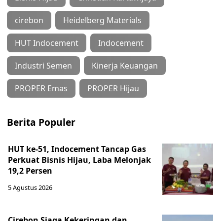
cirebon
Heidelberg Materials
HUT Indocement
Indocement
Industri Semen
Kinerja Keuangan
PROPER Emas
PROPER Hijau
Berita Populer
HUT ke-51, Indocement Tancap Gas
Perkuat Bisnis Hijau, Laba Melonjak
19,2 Persen
5 Agustus 2026
Cirebon Siaga Kekeringan dan