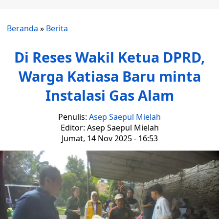
Beranda
»
Berita
Di Reses Wakil Ketua DPRD,
Warga Katiasa Baru minta
Instalasi Gas Alam
Penulis:
Asep Saepul Mielah
Editor: Asep Saepul Mielah
Jumat, 14 Nov 2025 - 16:53