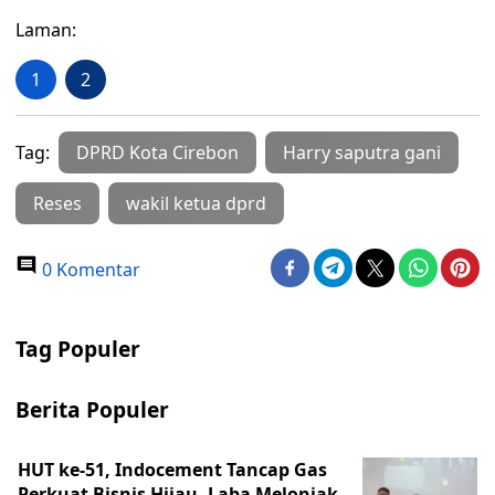
Laman:
1
2
Tag:
DPRD Kota Cirebon
Harry saputra gani
Reses
wakil ketua dprd
0 Komentar
Tag Populer
Berita Populer
HUT ke-51, Indocement Tancap Gas
Perkuat Bisnis Hijau, Laba Melonjak