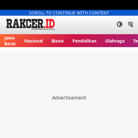
SCROLL TO CONTINUE WITH CONTENT
Jawa
Nasional
Bisnis
Pendidikan
Olahraga
Te
Barat