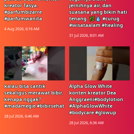
kreator Tasya.
jernihnya air, dan
#parfumbizarre
suasana yang bikin hati
#parfumwanita
tenang. 🌿💧 #curug
#wisataalam #healing
4 Aug 2026, 6:16 AM
31 Jul 2026, 8:01 AM
kalau bisa cantik
Alpha Glow White
sekaligus merawat bibir,
konten kreator Dea
kenapa nggak?
Anggraeni#bodylotion
#madamegie #bibirsehat
#AlphaGlowWhite
#bodycare #glowup
28 Jul 2026, 6:46 AM
28 Jul 2026, 6:36 AM