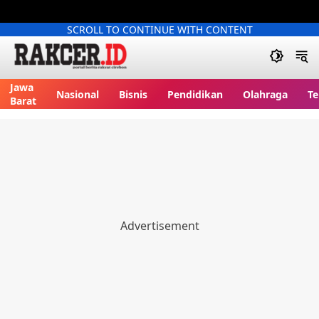
SCROLL TO CONTINUE WITH CONTENT
Jawa
Nasional
Bisnis
Pendidikan
Olahraga
Te
Barat