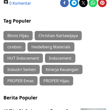
0 Komentar
Tag Populer
Bisnis Hijau
Christian Kartawijaya
cirebon
Heidelberg Materials
HUT Indocement
Indocement
Industri Semen
Kinerja Keuangan
PROPER Emas
PROPER Hijau
Berita Populer