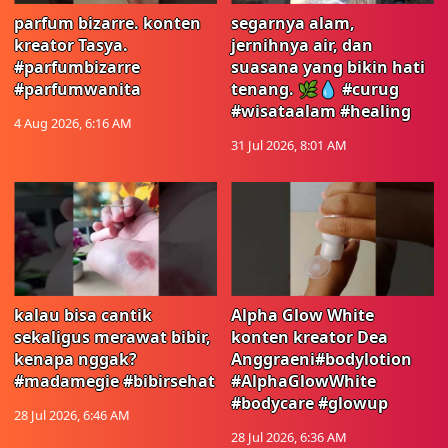
parfum bizarre. konten
segarnya alam,
kreator Tasya.
jernihnya air, dan
#parfumbizarre
suasana yang bikin hati
#parfumwanita
tenang. 🌿💧 #curug
#wisataalam #healing
4 Aug 2026, 6:16 AM
31 Jul 2026, 8:01 AM
kalau bisa cantik
Alpha Glow White
sekaligus merawat bibir,
konten kreator Dea
kenapa nggak?
Anggraeni#bodylotion
#madamegie #bibirsehat
#AlphaGlowWhite
#bodycare #glowup
28 Jul 2026, 6:46 AM
28 Jul 2026, 6:36 AM