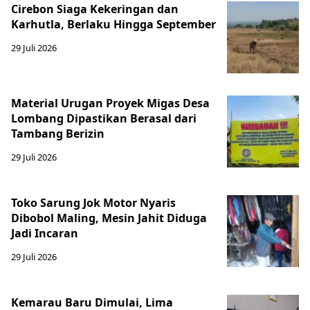
Cirebon Siaga Kekeringan dan
Karhutla, Berlaku Hingga September
29 Juli 2026
Material Urugan Proyek Migas Desa
Lombang Dipastikan Berasal dari
Tambang Berizin
29 Juli 2026
Toko Sarung Jok Motor Nyaris
Dibobol Maling, Mesin Jahit Diduga
Jadi Incaran
29 Juli 2026
Kemarau Baru Dimulai, Lima