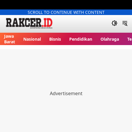
SCROLL TO CONTINUE WITH CONTENT
Jawa
Nasional
Bisnis
Pendidikan
Olahraga
Te
Barat