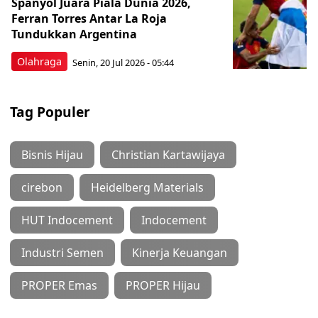
Spanyol Juara Piala Dunia 2026,
Ferran Torres Antar La Roja
Tundukkan Argentina
Olahraga
Senin, 20 Jul 2026 - 05:44
Tag Populer
Bisnis Hijau
Christian Kartawijaya
cirebon
Heidelberg Materials
HUT Indocement
Indocement
Industri Semen
Kinerja Keuangan
PROPER Emas
PROPER Hijau