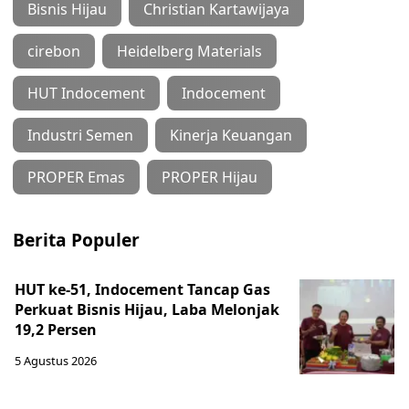
Bisnis Hijau
Christian Kartawijaya
cirebon
Heidelberg Materials
HUT Indocement
Indocement
Industri Semen
Kinerja Keuangan
PROPER Emas
PROPER Hijau
Berita Populer
HUT ke-51, Indocement Tancap Gas
Perkuat Bisnis Hijau, Laba Melonjak
19,2 Persen
5 Agustus 2026