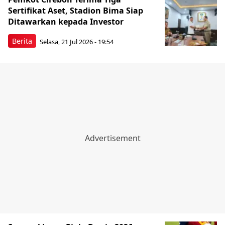
Sertifikat Aset, Stadion Bima Siap
Ditawarkan kepada Investor
Berita
Selasa, 21 Jul 2026 - 19:54