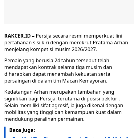
RAKCER.ID –
Persija secara resmi memperkuat lini
pertahanan sisi kiri dengan merekrut Pratama Arhan
menjelang kompetisi musim 2026/2027.
Pemain yang berusia 24 tahun tersebut telah
mendapatkan kontrak selama tiga musim dan
diharapkan dapat menambah kekuatan serta
persaingan di dalam tim Macan Kemayoran.
Kedatangan Arhan merupakan tambahan yang
signifikan bagi Persija, terutama di posisi bek kiri.
Selain memiliki sifat agresif, ia juga dikenal dengan
mobilitas yang tinggi dan kemampuan kuat dalam
mendukung peralihan permainan.
Baca Juga: