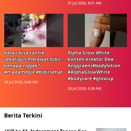
31 Jul 2026, 8:01 AM
kalau bisa cantik
Alpha Glow White
sekaligus merawat bibir,
konten kreator Dea
kenapa nggak?
Anggraeni#bodylotion
#madamegie #bibirsehat
#AlphaGlowWhite
#bodycare #glowup
28 Jul 2026, 6:46 AM
28 Jul 2026, 6:36 AM
Berita Terkini