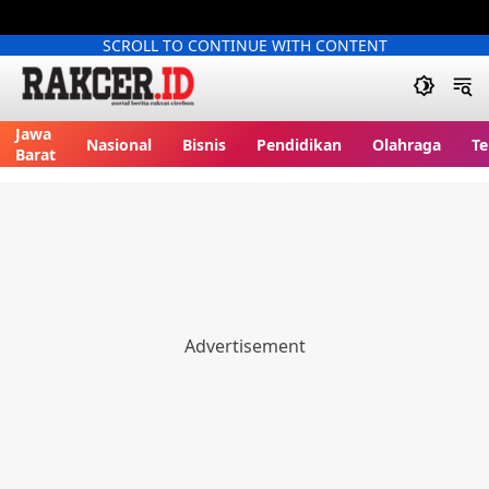
SCROLL TO CONTINUE WITH CONTENT
Jawa
Nasional
Bisnis
Pendidikan
Olahraga
Te
Barat