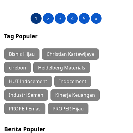
1
2
3
4
5
»
Tag Populer
Bisnis Hijau
Christian Kartawijaya
cirebon
Heidelberg Materials
HUT Indocement
Indocement
Industri Semen
Kinerja Keuangan
PROPER Emas
PROPER Hijau
Berita Populer